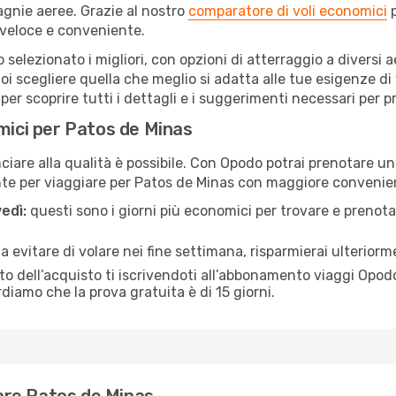
gnie aeree. Grazie al nostro
comparatore di voli economici
p
 veloce e conveniente.
o selezionato i migliori, con opzioni di atterraggio a diversi 
i scegliere quella che meglio si adatta alle tue esigenze di
r scoprire tutti i dettagli e i suggerimenti necessari per pre
omici per Patos de Minas
are alla qualità è possibile. Con Opodo potrai prenotare un 
nte per viaggiare per Patos de Minas con maggiore convenie
edì:
questi sono i giorni più economici per trovare e prenotar
 a evitare di volare nei fine settimana, risparmierai ulterior
 dell’acquisto ti iscrivendoti all’abbonamento viaggi Opodo
ordiamo che la prova gratuita è di 15 giorni.