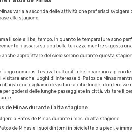
tare Patos de Minas
 Minas varia a seconda delle attività che preferisci svolger
base alla stagione.
ama il sole e il bel tempo, in quanto le temperature sono per
icemente rilassarsi su una bella terrazza mentre si gusta u
 anche approfittare del cielo sereno durante questa stagione
uogo numerosi festival culturali, che incarnano a pieno le tr
i visitare anche luoghi di interesse di Patos de Minas ment
ro il posto, consigliamo di visitare anche luoghi di interes
 per godersi delle lunghe passeggiate in città, visitare il c
rante.
tos de Minas durante l'alta stagione
volgere a Patos de Minas durante i mesi di alta stagione:
atos de Minas e i suoi dintorni in bicicletta o a piedi, e i