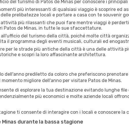
fficio del turismo di Patos de Minas per conoscere i principali 
menti più interessanti di qualsiasi viaggio è scoprire ed as
 delle prelibatezze locali e portare a casa con te souvenir g
attività più rilassanti che puoi fare mentre viaggi è perderti
i Patos de Minas, in tutte le sue sfaccettature.
all'ufficio del turismo della città, poiché molte città organiz
lta il programma degli eventi musicali, culturali ed enogas
e per le strade più antiche della città è una delle attività p
storiche e scopri la loro affascinante architettura.
o dell'anno prediletto da coloro che preferiscono prenotare v
il momento migliore dell'anno per visitare Patos de Minas.
sente di esplorare la tua destinazione evitando lunghe file e
ono tendenzialmente più economici e molte aziende locali offron
gione ti consente di interagire con i locali e conoscere la c
de Minas durante la bassa stagione