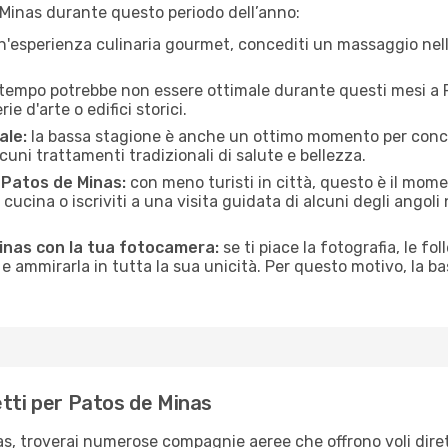
 Minas durante questo periodo dell’anno:
n'esperienza culinaria gourmet, concediti un massaggio nell’
 tempo potrebbe non essere ottimale durante questi mesi a Pa
e d'arte o edifici storici.
ale:
la bassa stagione è anche un ottimo momento per conceder
uni trattamenti tradizionali di salute e bellezza.
i Patos de Minas:
con meno turisti in città, questo è il mome
i cucina o iscriviti a una visita guidata di alcuni degli angoli
Minas con la tua fotocamera:
se ti piace la fotografia, le fol
e ammirarla in tutta la sua unicità. Per questo motivo, la b
etti per Patos de Minas
nas, troverai numerose compagnie aeree che offrono voli diret