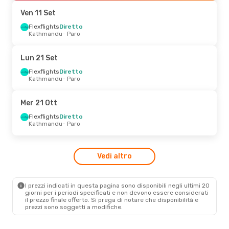
Paro
- Kathmandu
Ven 11 Set
Ven 28 Ago
Flexflights
Diretto
- Lun 31 Ago
Kathmandu
- Paro
Hahn Air Technologies
Diretto
Dacca
- Paro
Lun 21 Set
Hahn Air Technologies
Diretto
Flexflights
Diretto
Paro
- Dacca
Kathmandu
- Paro
Mar 13 Ott
- Ven 16 Ott
Mer 21 Ott
Hahn Air Technologies
Flexflights
Diretto
Diretto
Kathmandu
- Paro
Dacca
- Paro
Hahn Air Technologies
Diretto
Paro
- Dacca
Vedi altro
I prezzi indicati in questa pagina sono disponibili negli ultimi 20
giorni per i periodi specificati e non devono essere considerati
il ​​prezzo finale offerto. Si prega di notare che disponibilità e
prezzi sono soggetti a modifiche.