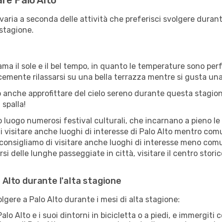
are Palo Alto
 varia a seconda delle attività che preferisci svolgere dura
 stagione.
ama il sole e il bel tempo, in quanto le temperature sono per
icemente rilassarsi su una bella terrazza mentre si gusta u
 anche approfittare del cielo sereno durante questa stagione
 spalla!
uogo numerosi festival culturali, che incarnano a pieno le tr
i visitare anche luoghi di interesse di Palo Alto mentro comu
 consigliamo di visitare anche luoghi di interesse meno comu
i delle lunghe passeggiate in città, visitare il centro storic
o Alto durante l'alta stagione
olgere a Palo Alto durante i mesi di alta stagione:
alo Alto e i suoi dintorni in bicicletta o a piedi, e immergit