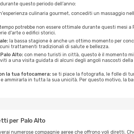
 durante questo periodo dell’anno:
n'esperienza culinaria gourmet, concediti un massaggio nell’
 tempo potrebbe non essere ottimale durante questi mesi a Pa
e d'arte o edifici storici.
ale:
la bassa stagione è anche un ottimo momento per conceder
uni trattamenti tradizionali di salute e bellezza.
 Palo Alto:
con meno turisti in città, questo è il momento mig
iviti a una visita guidata di alcuni degli angoli nascosti dell
con la tua fotocamera:
se ti piace la fotografia, le folle di t
e ammirarla in tutta la sua unicità. Per questo motivo, la b
tti per Palo Alto
roverai numerose compagnie aeree che offrono voli diretti. Ch