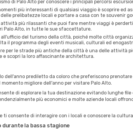
rismo di Palo Alto per conoscere i principali percorsi escursioni
menti più interessanti di qualsiasi viaggio è scoprire ed as
 delle prelibatezze locali e portare a casa con te souvenir g
attività più rilassanti che puoi fare mentre viaggi è perderti
 Palo Alto, in tutte le sue sfaccettature.
all'ufficio del turismo della città, poiché molte città organiz
lta il programma degli eventi musicali, culturali ed enogas
e per le strade più antiche della città è una delle attività pi
e e scopri la loro affascinante architettura.
o dell'anno prediletto da coloro che preferiscono prenotare v
l momento migliore dell'anno per visitare Palo Alto.
sente di esplorare la tua destinazione evitando lunghe file e
ono tendenzialmente più economici e molte aziende locali offron
ti consente di interagire con i locali e conoscere la cultura
to durante la bassa stagione