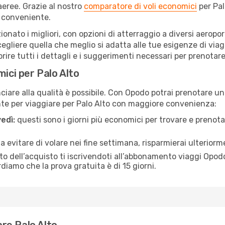
eree. Grazie al nostro
comparatore di voli economici
per Pal
 conveniente.
ezionato i migliori, con opzioni di atterraggio a diversi aerop
gliere quella che meglio si adatta alle tue esigenze di viag
re tutti i dettagli e i suggerimenti necessari per prenotare i
mici per Palo Alto
re alla qualità è possibile. Con Opodo potrai prenotare un v
nte per viaggiare per Palo Alto con maggiore convenienza:
edì:
questi sono i giorni più economici per trovare e prenotar
 a evitare di volare nei fine settimana, risparmierai ulteriorm
 dell’acquisto ti iscrivendoti all’abbonamento viaggi Opodo
ordiamo che la prova gratuita è di 15 giorni.