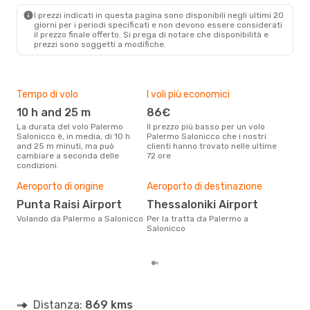
Lufthansa
1 Scalo
I prezzi indicati in questa pagina sono disponibili negli ultimi 20
SKG
- PMO
giorni per i periodi specificati e non devono essere considerati
il ​​prezzo finale offerto. Si prega di notare che disponibilità e
prezzi sono soggetti a modifiche.
Tempo di volo
I voli più economici
Alt
10 h and 25 m
86€
ap
La durata del volo Palermo
Il prezzo più basso per un volo
I dati dei nostri clienti ci dicono
Salonicco è, in media, di 10 h
Palermo Salonicco che i nostri
che 
and 25 m minuti, ma può
clienti hanno trovato nelle ultime
viag
cambiare a seconda delle
72 ore
Salo
condizioni.
Il m
pre
Aeroporto di origine
Aeroporto di destinazione
a
Punta Raisi Airport
Thessaloniki Airport
Dai nostri dati reali si evince che
Volando da Palermo a Salonicco
Per la tratta da Palermo a
il p
Salonicco
viag
da 
Distanza:
869 kms