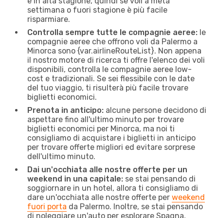
e in alta stagione, quindi se voli a metà
settimana o fuori stagione è più facile
risparmiare.
Controlla sempre tutte le compagnie aeree:
le
compagnie aeree che offrono voli da Palermo a
Minorca sono {​var.airlineRouteList}. Non appena
il nostro motore di ricerca ti offre l'elenco dei voli
disponibili, controlla le compagnie aeree low-
cost e tradizionali. Se sei flessibile con le date
del tuo viaggio, ti risulterà più facile trovare
biglietti economici.
Prenota in anticipo:
alcune persone decidono di
aspettare fino all'ultimo minuto per trovare
biglietti economici per Minorca, ma noi ti
consigliamo di acquistare i biglietti in anticipo
per trovare offerte migliori ed evitare sorprese
dell'ultimo minuto.
Dai un'occhiata alle nostre offerte per un
weekend in una capitale:
se stai pensando di
soggiornare in un hotel, allora ti consigliamo di
dare un'occhiata alle nostre offerte per
weekend
fuori porta
da Palermo. Inoltre, se stai pensando
di noleggiare un'auto per esplorare Spagna,