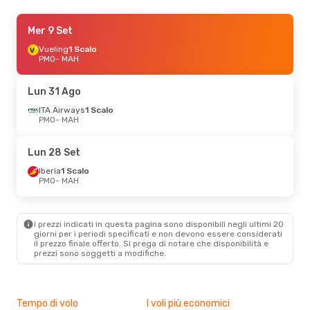
Sab 22 Ago
Mer 9 Set
- Mer 26 Ago
Vueling
1 Scalo
Swiss International Air Lines
1 Scalo
PMO
- MAH
PMO
- MAH
Swiss International Air Lines
1 Scalo
Lun 31 Ago
MAH
- PMO
ITA Airways
1 Scalo
PMO
- MAH
Dom 20 Set
- Gio 24 Set
Vueling
1 Scalo
Lun 28 Set
PMO
- MAH
Vueling
1 Scalo
Iberia
1 Scalo
MAH
- PMO
PMO
- MAH
Sab 26 Set
- Mar 29 Set
I prezzi indicati in questa pagina sono disponibili negli ultimi 20
Lufthansa
1 Scalo
giorni per i periodi specificati e non devono essere considerati
PMO
- MAH
il ​​prezzo finale offerto. Si prega di notare che disponibilità e
Swiss International Air Lines
prezzi sono soggetti a modifiche.
1 Scalo
MAH
- PMO
Gio 3 Set
- Dom 6 Set
Tempo di volo
I voli più economici
Alt