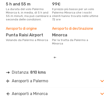
Swiss International Air Lines
5 h and 55 m
99€
ap
1 Scalo
La durata del volo Palermo
Il prezzo più basso per un volo
I dati dei nostri clienti ci dicono
PMO
- MAH
Minorca è, in media, di 5 h and
Palermo Minorca che i nostri
che 
Swiss International Air Lines
2 Scali
55 m minuti, ma può cambiare a
clienti hanno trovato nelle ultime
viag
MAH
- PMO
seconda delle condizioni.
72 ore
è ap
Il m
pre
Aeroporto di origine
Aeroporto di destinazione
a
Punta Raisi Airport
Minorca
Dai nostri dati reali si evince che
Volando da Palermo a Minorca
Per la tratta da Palermo a
il p
Minorca
via
Pal
Distanza:
810 kms
Aeroporti a Palermo
Aeroporti a Minorca