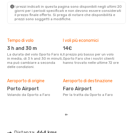
I prezzi indicati in questa pagina sono disponibili negli ultimi 20
giorni per i periodi specificati e non devono essere considerati
il ​​prezzo finale offerto. Si prega di notare che disponibilità e
prezzi sono soggetti a modifiche.
Tempo di volo
I voli più economici
Alt
3 h and 30 m
14€
ap
La durata del volo Oporto Faro è,
Il prezzo più basso per un volo
I dati dei nostri clienti ci dicono
in media, di 3 h and 30 m minuti,
Oporto Faro che i nostri clienti
che 
ma può cambiare a seconda
hanno trovato nelle ultime 72 ore
viag
delle condizioni.
apri
Pre
55
Aeroporto di origine
Aeroporto di destinazione
Con eDream, prezzo per un volo
Porto Airport
Faro Airport
da O
Volando da Oporto a Faro
Per la tratta da Oporto a Faro
calc
degl
Distanza:
464 kms