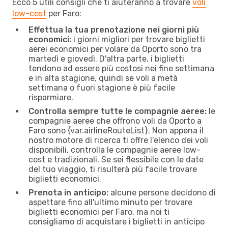
Ecco 5 utili consigli che ti aiuteranno a trovare
voli
low-cost
per Faro:
Effettua la tua prenotazione nei giorni più
economici:
i giorni migliori per trovare biglietti
aerei economici per volare da Oporto sono tra
martedì e giovedì. D'altra parte, i biglietti
tendono ad essere più costosi nei fine settimana
e in alta stagione, quindi se voli a metà
settimana o fuori stagione è più facile
risparmiare.
Controlla sempre tutte le compagnie aeree:
le
compagnie aeree che offrono voli da Oporto a
Faro sono {​var.airlineRouteList}. Non appena il
nostro motore di ricerca ti offre l'elenco dei voli
disponibili, controlla le compagnie aeree low-
cost e tradizionali. Se sei flessibile con le date
del tuo viaggio, ti risulterà più facile trovare
biglietti economici.
Prenota in anticipo:
alcune persone decidono di
aspettare fino all'ultimo minuto per trovare
biglietti economici per Faro, ma noi ti
consigliamo di acquistare i biglietti in anticipo