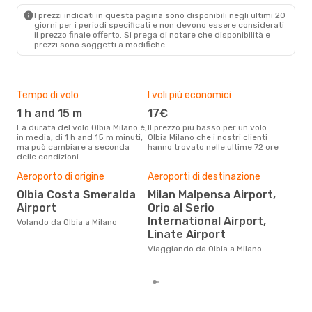
MIL
- OLB
I prezzi indicati in questa pagina sono disponibili negli ultimi 20
giorni per i periodi specificati e non devono essere considerati
il ​​prezzo finale offerto. Si prega di notare che disponibilità e
prezzi sono soggetti a modifiche.
Tempo di volo
I voli più economici
Alt
1 h and 15 m
17€
ap
La durata del volo Olbia Milano è,
Il prezzo più basso per un volo
I dati dei nostri clienti ci dicono
in media, di 1 h and 15 m minuti,
Olbia Milano che i nostri clienti
che 
ma può cambiare a seconda
hanno trovato nelle ultime 72 ore
viag
delle condizioni.
apri
Aeroporto di origine
Aeroporti di destinazione
Pre
Olbia Costa Smeralda
Milan Malpensa Airport,
70
Airport
Orio al Serio
Con eDream, prezzo per un volo
International Airport,
Volando da Olbia a Milano
da O
Linate Airport
calc
degl
Viaggiando da Olbia a Milano