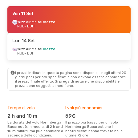
Ven 21 Ago
Ven 11 Set
- Mer 26 Ago
Wizz Air Malta
Wizz Air Malta
Diretto
Diretto
NUE
NUE
- BUH
- BUH
Wizz Air Malta
Diretto
BUH
- NUE
Lun 14 Set
Ven 11 Set
Wizz Air Malta
- Lun 14 Set
Diretto
NUE
- BUH
Wizz Air Malta
Diretto
NUE
- BUH
Wizz Air Malta
Diretto
BUH
- NUE
I prezzi indicati in questa pagina sono disponibili negli ultimi 20
giorni per i periodi specificati e non devono essere considerati
il ​​prezzo finale offerto. Si prega di notare che disponibilità e
prezzi sono soggetti a modifiche.
Tempo di volo
I voli più economici
Alt
2 h and 10 m
59€
ap
La durata del volo Norimberga
Il prezzo più basso per un volo
I dati dei nostri clienti ci dicono
Bucarest è, in media, di 2 h and
Norimberga Bucarest che i
che 
10 m minuti, ma può cambiare a
nostri clienti hanno trovato nelle
via
seconda delle condizioni.
ultime 72 ore
Buca