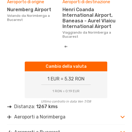
Aeroporto di origine
Aeroporti di destinazione
Pre
Nuremberg Airport
Henri Coanda
13
International Airport,
Volando da Norimberga a
Con eDream, prezzo per un volo
Bucarest
Baneasa - Aurel Vlaicu
da 
International Airport
soli
dei 
Viaggiando da Norimberga a
Bucarest
Cambio della valuta
1 EUR = 5.32 RON
1 RON = 0.19 EUR
Ultimo controllo in data Ven 7/08
Distanza:
1267 kms
Aeroporti a Norimberga