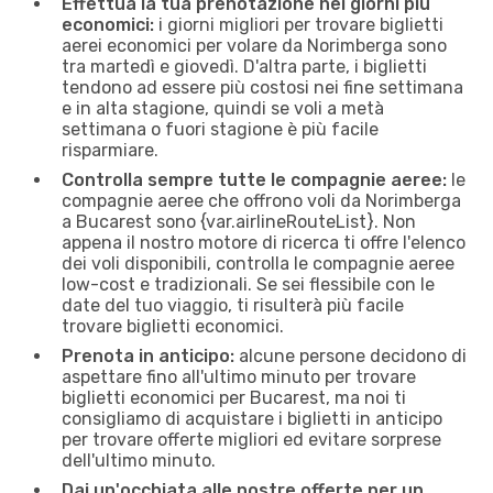
Effettua la tua prenotazione nei giorni più
economici:
i giorni migliori per trovare biglietti
aerei economici per volare da Norimberga sono
tra martedì e giovedì. D'altra parte, i biglietti
tendono ad essere più costosi nei fine settimana
e in alta stagione, quindi se voli a metà
settimana o fuori stagione è più facile
risparmiare.
Controlla sempre tutte le compagnie aeree:
le
compagnie aeree che offrono voli da Norimberga
a Bucarest sono {​var.airlineRouteList}. Non
appena il nostro motore di ricerca ti offre l'elenco
dei voli disponibili, controlla le compagnie aeree
low-cost e tradizionali. Se sei flessibile con le
date del tuo viaggio, ti risulterà più facile
trovare biglietti economici.
Prenota in anticipo:
alcune persone decidono di
aspettare fino all'ultimo minuto per trovare
biglietti economici per Bucarest, ma noi ti
consigliamo di acquistare i biglietti in anticipo
per trovare offerte migliori ed evitare sorprese
dell'ultimo minuto.
Dai un'occhiata alle nostre offerte per un