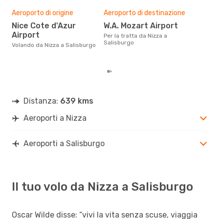
Il m
pre
Aeroporto di origine
Aeroporto di destinazione
d
Nice Cote d'Azur
W.A. Mozart Airport
Airport
Dai nostri dati reali si evince che
Per la tratta da Nizza a
il p
Salisburgo
Volando da Nizza a Salisburgo
viag
da 
Distanza:
639 kms
Aeroporti a Nizza
Aeroporti a Salisburgo
Il tuo volo da Nizza a Salisburgo
Oscar Wilde disse: “vivi la vita senza scuse, viaggia