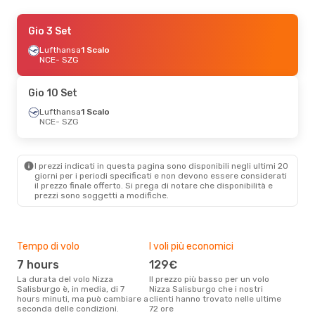
Gio 10 Set
Gio 3 Set
- Mer 16 Set
Lufthansa
Lufthansa
1 Scalo
1 Scalo
NCE
NCE
- SZG
- SZG
Lufthansa
1 Scalo
SZG
- NCE
Gio 10 Set
Ven 25 Set
Lufthansa
- Dom 27 Set
1 Scalo
NCE
- SZG
Lufthansa
1 Scalo
NCE
- SZG
Lufthansa
1 Scalo
SZG
- NCE
I prezzi indicati in questa pagina sono disponibili negli ultimi 20
giorni per i periodi specificati e non devono essere considerati
il ​​prezzo finale offerto. Si prega di notare che disponibilità e
Ven 28 Ago
- Dom 30 Ago
prezzi sono soggetti a modifiche.
Lufthansa
1 Scalo
NCE
- SZG
Lufthansa
1 Scalo
SZG
- NCE
Tempo di volo
I voli più economici
Alt
7 hours
129€
ap
La durata del volo Nizza
Il prezzo più basso per un volo
I dati dei nostri clienti ci dicono
Salisburgo è, in media, di 7
Nizza Salisburgo che i nostri
che 
hours minuti, ma può cambiare a
clienti hanno trovato nelle ultime
viag
seconda delle condizioni.
72 ore
è ap