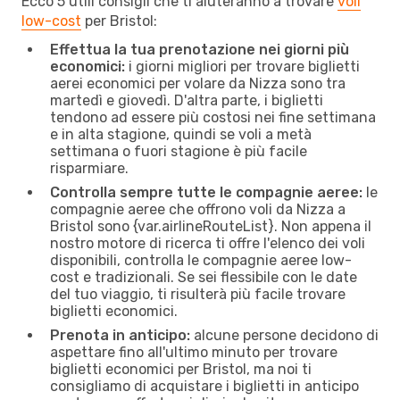
Ecco 5 utili consigli che ti aiuteranno a trovare
voli
low-cost
per Bristol:
Effettua la tua prenotazione nei giorni più
economici:
i giorni migliori per trovare biglietti
aerei economici per volare da Nizza sono tra
martedì e giovedì. D'altra parte, i biglietti
tendono ad essere più costosi nei fine settimana
e in alta stagione, quindi se voli a metà
settimana o fuori stagione è più facile
risparmiare.
Controlla sempre tutte le compagnie aeree:
le
compagnie aeree che offrono voli da Nizza a
Bristol sono {​var.airlineRouteList}. Non appena il
nostro motore di ricerca ti offre l'elenco dei voli
disponibili, controlla le compagnie aeree low-
cost e tradizionali. Se sei flessibile con le date
del tuo viaggio, ti risulterà più facile trovare
biglietti economici.
Prenota in anticipo:
alcune persone decidono di
aspettare fino all'ultimo minuto per trovare
biglietti economici per Bristol, ma noi ti
consigliamo di acquistare i biglietti in anticipo