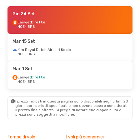
Gio 24 Set
Gio 24 Set
- Dom 27 Set
Easyjet
Easyjet
Diretto
Diretto
NCE
NCE
- BRS
- BRS
Easyjet
Diretto
BRS
- NCE
Mar 15 Set
Mar 15 Set
- Mer 16 Set
Klm Royal Dutch Airlines
1 Scalo
NCE
- BRS
Klm Royal Dutch Airlines
1 Scalo
NCE
- BRS
Mar 1 Set
Easyjet
Diretto
BRS
- NCE
Easyjet
Diretto
NCE
- BRS
Mar 1 Set
- Dom 6 Set
Klm Royal Dutch Airlines
I prezzi indicati in questa pagina sono disponibili negli ultimi 20
1 Scalo
giorni per i periodi specificati e non devono essere considerati
NCE
- BRS
il ​​prezzo finale offerto. Si prega di notare che disponibilità e
Klm Royal Dutch Airlines
prezzi sono soggetti a modifiche.
1 Scalo
BRS
- NCE
Ven 30 Ott
- Ven 6 Nov
Tempo di volo
I voli più economici
Alt