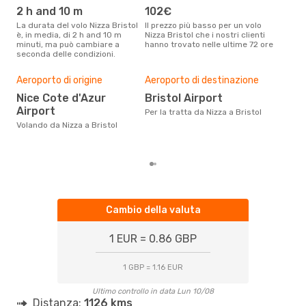
Klm Royal Dutch Airlines
2 h and 10 m
102€
ap
1 Scalo
La durata del volo Nizza Bristol
Il prezzo più basso per un volo
I dati dei nostri clienti ci dicono
NCE
- BRS
è, in media, di 2 h and 10 m
Nizza Bristol che i nostri clienti
che 
Klm Royal Dutch Airlines
minuti, ma può cambiare a
hanno trovato nelle ultime 72 ore
viag
1 Scalo
seconda delle condizioni.
apri
BRS
- NCE
Pre
Aeroporto di origine
Aeroporto di destinazione
19
Nice Cote d'Azur
Bristol Airport
Con eDream, prezzo per un volo
Airport
da N
Per la tratta da Nizza a Bristol
calc
Volando da Nizza a Bristol
degl
Cambio della valuta
1 EUR = 0.86 GBP
1 GBP = 1.16 EUR
Ultimo controllo in data Lun 10/08
Distanza:
1126 kms