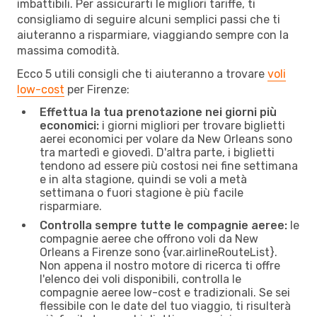
imbattibili. Per assicurarti le migliori tariffe, ti
consigliamo di seguire alcuni semplici passi che ti
aiuteranno a risparmiare, viaggiando sempre con la
massima comodità.
Ecco 5 utili consigli che ti aiuteranno a trovare
voli
low-cost
per Firenze:
Effettua la tua prenotazione nei giorni più
economici:
i giorni migliori per trovare biglietti
aerei economici per volare da New Orleans sono
tra martedì e giovedì. D'altra parte, i biglietti
tendono ad essere più costosi nei fine settimana
e in alta stagione, quindi se voli a metà
settimana o fuori stagione è più facile
risparmiare.
Controlla sempre tutte le compagnie aeree:
le
compagnie aeree che offrono voli da New
Orleans a Firenze sono {​var.airlineRouteList}.
Non appena il nostro motore di ricerca ti offre
l'elenco dei voli disponibili, controlla le
compagnie aeree low-cost e tradizionali. Se sei
flessibile con le date del tuo viaggio, ti risulterà