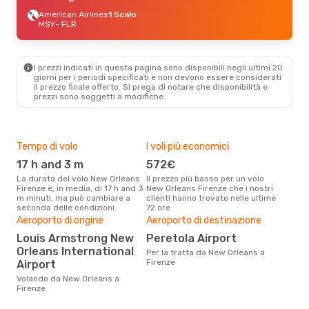
American Airlines
1 Scalo
MSY
- FLR
I prezzi indicati in questa pagina sono disponibili negli ultimi 20
giorni per i periodi specificati e non devono essere considerati
il ​​prezzo finale offerto. Si prega di notare che disponibilità e
prezzi sono soggetti a modifiche.
Tempo di volo
I voli più economici
Alt
17 h and 3 m
572€
ap
La durata del volo New Orleans
Il prezzo più basso per un volo
I dati dei nostri clienti ci dicono
Firenze è, in media, di 17 h and 3
New Orleans Firenze che i nostri
che 
m minuti, ma può cambiare a
clienti hanno trovato nelle ultime
via
seconda delle condizioni.
72 ore
Fire
Il m
Aeroporto di origine
Aeroporto di destinazione
pre
Louis Armstrong New
Peretola Airport
d
Orleans International
Per la tratta da New Orleans a
Dai nostri dati reali si evince che
Firenze
Airport
il p
Volando da New Orleans a
viag
Firenze
New