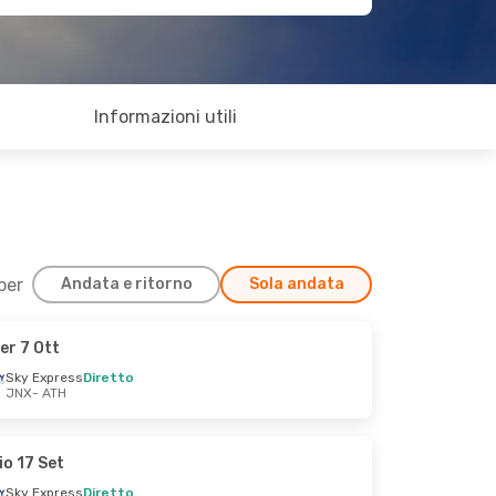
Informazioni utili
 per
Andata e ritorno
Sola andata
er 7 Ott
Sky Express
Diretto
JNX
- ATH
io 17 Set
Sky Express
Diretto