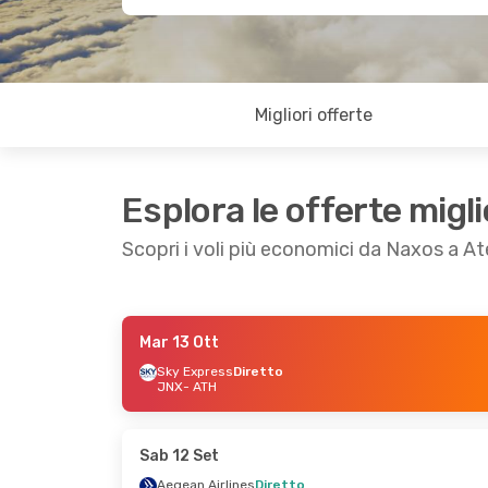
Migliori offerte
Esplora le offerte migli
Scopri i voli più economici da Naxos a A
Mar 13 Ott
Gio 3 Set
- Sab 5 Set
Sky Express
Diretto
JNX
- ATH
Sky Express
Diretto
JNX
- ATH
Olympic Air
Diretto
ATH
- JNX
Sab 12 Set
Aegean Airlines
Diretto