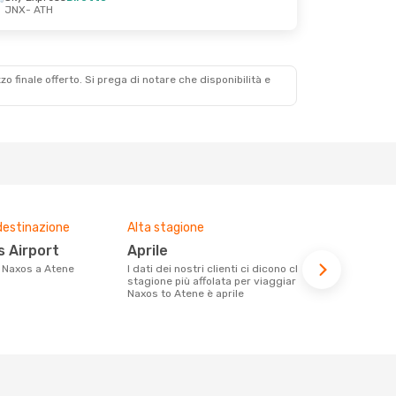
JNX
- ATH
zzo finale offerto. Si prega di notare che disponibilità e
destinazione
Alta stagione
Compagnie 
voli su que
os Airport
aprile
Sky Express, Aegean
da Naxos a Atene
I dati dei nostri clienti ci dicono che la
Airlines,
stagione più affolata per viaggiare da
Naxos to Atene è aprile
Le compagnie aeree con voli per la
tratta Naxo