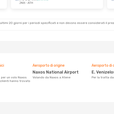
JNX
- ATH
ultimi 20 giorni per i periodi specificati e non devono essere considerati il ​​pre
ici
Aeroporto di origine
Aeroporto di 
Naxos National Airport
E. Venizel
Volando da Naxos a Atene
Per la tratta 
 clienti hanno trovato