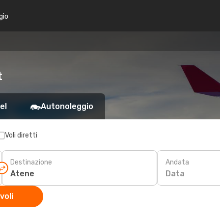
gio
t
el
Autonoleggio
Voli diretti
Destinazione
Andata
Data
voli