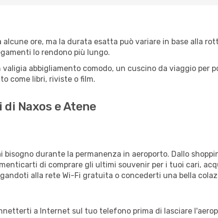
alcune ore, ma la durata esatta può variare in base alla rotta
llegamenti lo rendono più lungo.
 valigia abbigliamento comodo, un cuscino da viaggio per poter
 come libri, riviste o film.
i di Naxos e Atene
vrai bisogno durante la permanenza in aeroporto. Dallo shoppin
enticarti di comprare gli ultimi souvenir per i tuoi cari, acq
gandoti alla rete Wi-Fi gratuita o concederti una bella colaz
nnetterti a Internet sul tuo telefono prima di lasciare l'aero