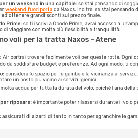
 per un weekend in una capitale:
se stai pensando di soggior
per
weekend fuori porta
da Naxos. Inoltre, se stai pensando d
d ottenere grandi sconti sul prezzo finale.
do Prime:
se ti iscrivi a Opodo Prime, avrai accesso a un’ampi
 di viaggiare con molta più flessibilità e tranquillità.
 voli per la tratta Naxos - Atene
Air portrai trovare facilmente voli per questa rotta. Ogni c
odo da soddisfare budget e preferenze. Ad ogni modo, ti con
o:
considera lo spazio per le gambe e la vicinanza ai servizi
re un posto più vicino ai servizi igienici.
 molta acqua per tutta la durata del volo, poiché l'aria dell
 per riposare:
è importante poter rilassarsi durante il volo 
:
assicurati di alzarti di tanto in tanto per sgranchire le ga