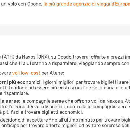
l un volo con Opodo,
la più grande agenzia di viaggi d'Europ
ATH) da Naxos (JNX), su Opodo troverai offerte a prezzi imbatt
 passi che ti aiuteranno a risparmiare, viaggiando sempre co
rovare
voli low-cost
per Atene:
orni più economici:
i giorni migliori per trovare biglietti ae
lietti tendono ad essere più costosi nei fine settimana e in a
e risparmiare.
ie aeree:
le compagnie aeree che offrono voli da Naxos a Ate
fre l'elenco dei voli disponibili, controlla le compagnie aeree 
à più facile trovare biglietti economici.
ecidono di aspettare fino all'ultimo minuto per trovare bigl
n anticipo per trovare offerte migliori ed evitare sorprese del