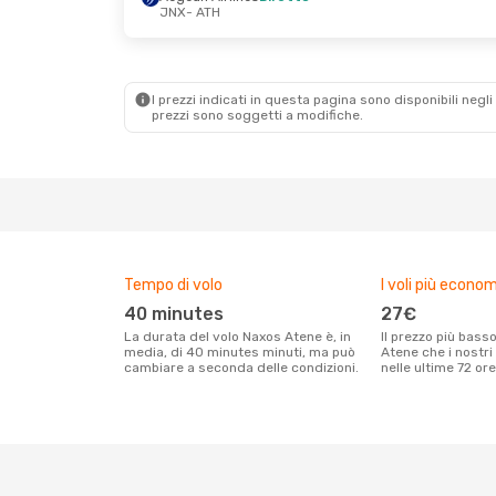
JNX
- ATH
I prezzi indicati in questa pagina sono disponibili negli 
prezzi sono soggetti a modifiche.
Tempo di volo
I voli più econom
40 minutes
27€
La durata del volo Naxos Atene è, in
Il prezzo più basso per un volo Naxos
media, di 40 minutes minuti, ma può
Atene che i nostri
cambiare a seconda delle condizioni.
nelle ultime 72 ore