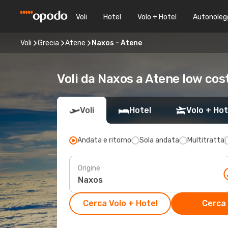
Voli
Hotel
Volo + Hotel
Autonoleg
Voli
Grecia
Atene
Naxos - Atene
Voli da Naxos a Atene low cos
Voli
Hotel
Volo + Hot
Andata e ritorno
Sola andata
Multitratta
Origine
Cerca Volo + Hotel
Cerca 