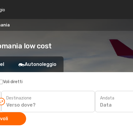
gio
mania
Romania low cost
el
Autonoleggio
Voli diretti
Destinazione
Andata
Data
voli