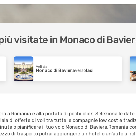
 più visitate in Monaco di Bavie
Voli da
Monaco di Baviera
verso
Iasi
a a Romania è alla portata di pochi click. Seleziona le date in
ia di offerte di voli tra tutte le compagnie low cost e tradizi
 minute o pianificare il tuo volo Monaco di Baviera,Romania co
zo di trasporto potrai aggiungere un hotel o un'auto a nole