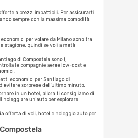
erte a prezzi imbattibili. Per assicurarti
iaggiando sempre con la massima comodità.
rei economici per volare da Milano sono tra
lta stagione, quindi se voli a metà
antiago di Compostela sono {​
 controlla le compagnie aeree low-cost e
nomici.
ietti economici per Santiago di
ed evitare sorprese dell'ultimo minuto.
nare in un hotel, allora ti consigliamo di
di noleggiare un'auto per esplorare
a offerta di voli, hotel e noleggio auto per
i Compostela