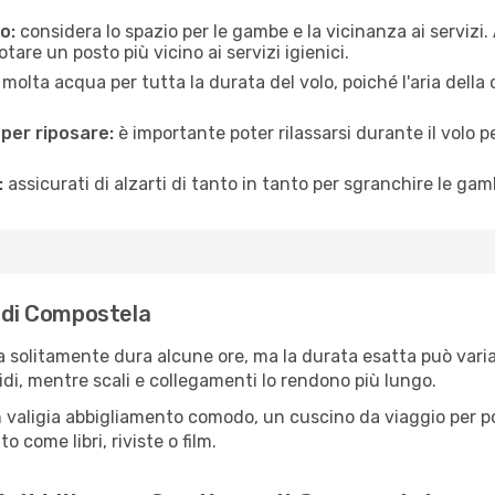
o:
considera lo spazio per le gambe e la vicinanza ai servizi
re un posto più vicino ai servizi igienici.
 molta acqua per tutta la durata del volo, poiché l'aria dell
 per riposare:
è importante poter rilassarsi durante il volo 
:
assicurati di alzarti di tanto in tanto per sgranchire le ga
o di Compostela
a solitamente dura alcune ore, ma la durata esatta può variare
apidi, mentre scali e collegamenti lo rendono più lungo.
 valigia abbigliamento comodo, un cuscino da viaggio per poter
 come libri, riviste o film.