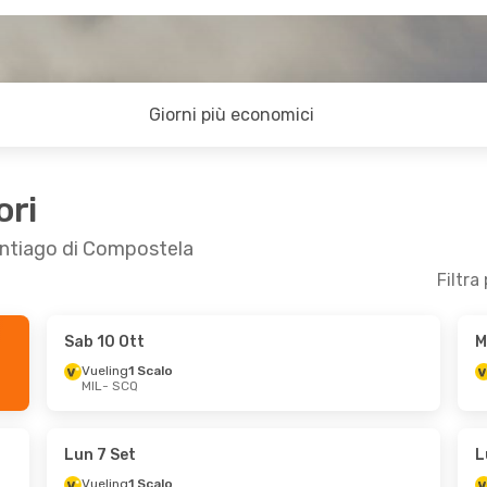
Giorni più economici
ori
Santiago di Compostela
Filtra
Sab 10 Ott
M
o 15 Ott
Mer 21 Ott
- Mer 28 Ott
Vueling
1 Scalo
MIL
- SCQ
Vueling
1 Scalo
MIL
- SCQ
Vueling
1 Scalo
SCQ
- MIL
Lun 7 Set
L
Vueling
1 Scalo