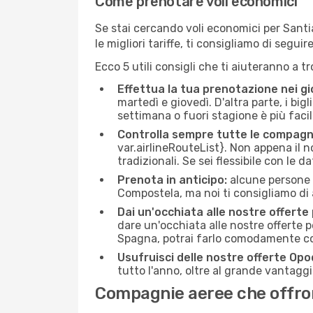
Come prenotare voli economici
Se stai cercando voli economici per Santia
le migliori tariffe, ti consigliamo di seg
Ecco 5 utili consigli che ti aiuteranno a t
Effettua la tua prenotazione nei gi
martedì e giovedì. D'altra parte, i big
settimana o fuori stagione è più facil
Controlla sempre tutte le compagn
var.airlineRouteList}. Non appena il no
tradizionali. Se sei flessibile con le d
Prenota in anticipo:
alcune persone d
Compostela, ma noi ti consigliamo di ac
Dai un'occhiata alle nostre offerte
dare un'occhiata alle nostre offerte 
Spagna, potrai farlo comodamente con
Usufruisci delle nostre offerte Opo
tutto l'anno, oltre al grande vantaggio
Compagnie aeree che offrono