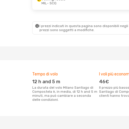
MIL
- SCQ
Lun 7 Set
- Gio 10 Set
Mar 29 Set
- Sa
Vueling
1 Scalo
Vueling
1 Scalo
MIL
- SCQ
MIL
- SCQ
Vueling
1 Scalo
Vueling
1 Scalo
SCQ
- MIL
SCQ
- MIL
I prezzi indicati in questa pagina sono disponibili negli 
prezzi sono soggetti a modifiche.
Tempo di volo
I voli più econom
12 h and 5 m
46€
La durata del volo Milano Santiago di
Il prezzo più basso per un volo Milano
Compostela è, in media, di 12 h and 5 m
Santiago di Compo
minuti, ma può cambiare a seconda
clienti hanno trov
delle condizioni.