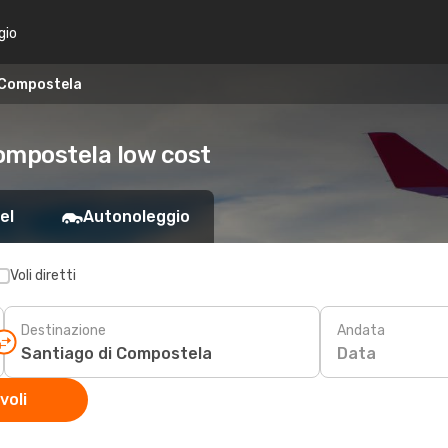
gio
i Compostela
Compostela low cost
el
Autonoleggio
Voli diretti
Destinazione
Andata
Data
voli