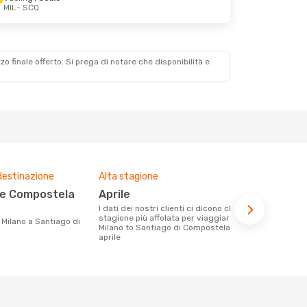
MIL
- SCQ
zzo finale offerto. Si prega di notare che disponibilità e
destinazione
Alta stagione
Prezzo med
aprile
219 €
I dati dei nostri clienti ci dicono che la
Con eDream, prezzo per un volo da
stagione più affolata per viaggiare da
Milano a San
Milano to Santiago di Compostela è
soli 219 € c
aprile
degli ultimi