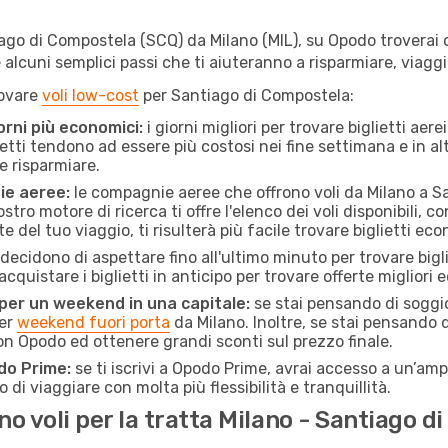
go di Compostela (SCQ) da Milano (MIL), su Opodo troverai off
uire alcuni semplici passi che ti aiuteranno a risparmiare, v
rovare
voli low-cost
per Santiago di Compostela:
orni più economici:
i giorni migliori per trovare biglietti ae
lietti tendono ad essere più costosi nei fine settimana e in a
e risparmiare.
ie aeree:
le compagnie aeree che offrono voli da Milano a S
stro motore di ricerca ti offre l'elenco dei voli disponibili,
ate del tuo viaggio, ti risulterà più facile trovare biglietti eco
ecidono di aspettare fino all'ultimo minuto per trovare bigl
quistare i biglietti in anticipo per trovare offerte migliori 
 per un weekend in una capitale:
se stai pensando di soggior
per
weekend fuori porta
da Milano. Inoltre, se stai pensando 
 Opodo ed ottenere grandi sconti sul prezzo finale.
do Prime:
se ti iscrivi a Opodo Prime, avrai accesso a un’ampi
 di viaggiare con molta più flessibilità e tranquillità.
 voli per la tratta Milano - Santiago d