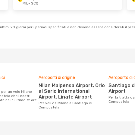
MIL
- SCQ
b 3 Ott
Sab 22 Ago
- Mer 26 Ago
Vueling
1 Scalo
MIL
- SCQ
Vueling
1 Scalo
SCQ
- MIL
ultimi 20 giorni per i periodi specificati e non devono essere considerati il ​​pre
ici
Aeroporti di origine
Aeroporto di 
Milan Malpensa Airport, Orio
Santiago de Compostela
al Serio International
Airport
stela che i nostri
Airport, Linate Airport
Per la tratta da Milano a Santiago di
ato nelle ultime 72 ore
Compostela
Per voli da Milano a Santiago di
Compostela