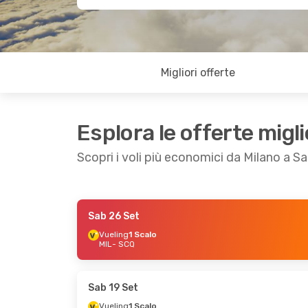
Migliori offerte
Esplora le offerte migli
Scopri i voli più economici da Milano a 
Sab 26 Set
Sab 19 Set
- Ven 25 Set
Mer 14 Ott
- Gi
Vueling
1 Scalo
MIL
- SCQ
Vueling
1 Scalo
Vueling
1 Scalo
MIL
- SCQ
MIL
- SCQ
Vueling
1 Scalo
Vueling
1 Scalo
SCQ
- MIL
SCQ
- MIL
Sab 19 Set
Vueling
1 Scalo