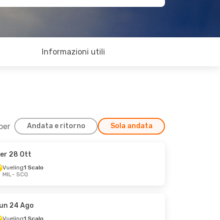
Informazioni utili
 per
Andata e ritorno
Sola andata
er 28 Ott
Vueling
1 Scalo
MIL
- SCQ
un 24 Ago
Vueling
1 Scalo