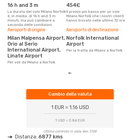
16 h and 3 m
454€
ap
La durata del volo Milano Norfolk
Il prezzo più basso per un volo
I dati dei nostri clienti ci dicono
è, in media, di 16 h and 3 m
Milano Norfolk che i nostri clienti
che 
minuti, ma può cambiare a
hanno trovato nelle ultime 72 ore
viag
seconda delle condizioni.
apri
Il m
Aeroporti di origine
Aeroporto di destinazione
pre
Milan Malpensa Airport,
Norfolk International
f
Orio al Serio
Airport
International Airport,
Dai nostri dati reali si evince che
Per la tratta da Milano a Norfolk
il p
Linate Airport
viag
Per voli da Milano a Norfolk
Mil
Cambio della valuta
1 EUR = 1.16 USD
1 USD = 0.86 EUR
Ultimo controllo in data Ven 7/08
Distanza:
6877 kms