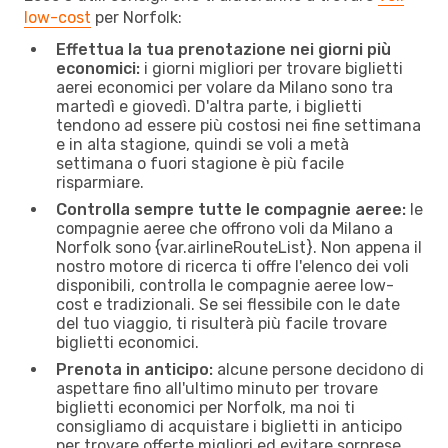
low-cost
per Norfolk:
Effettua la tua prenotazione nei giorni più
economici:
i giorni migliori per trovare biglietti
aerei economici per volare da Milano sono tra
martedì e giovedì. D'altra parte, i biglietti
tendono ad essere più costosi nei fine settimana
e in alta stagione, quindi se voli a metà
settimana o fuori stagione è più facile
risparmiare.
Controlla sempre tutte le compagnie aeree:
le
compagnie aeree che offrono voli da Milano a
Norfolk sono {​var.airlineRouteList}. Non appena il
nostro motore di ricerca ti offre l'elenco dei voli
disponibili, controlla le compagnie aeree low-
cost e tradizionali. Se sei flessibile con le date
del tuo viaggio, ti risulterà più facile trovare
biglietti economici.
Prenota in anticipo:
alcune persone decidono di
aspettare fino all'ultimo minuto per trovare
biglietti economici per Norfolk, ma noi ti
consigliamo di acquistare i biglietti in anticipo
per trovare offerte migliori ed evitare sorprese