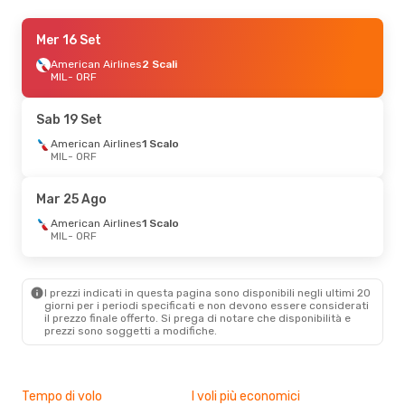
Mer 23 Set
Mer 16 Set
- Lun 28 Set
American Airlines
American Airlines
1 Scalo
2 Scali
MIL
MIL
- ORF
- ORF
American Airlines
2 Scali
ORF
- MIL
Sab 19 Set
Ven 30 Ott
American Airlines
- Mer 4 Nov
1 Scalo
MIL
- ORF
American Airlines
1 Scalo
MIL
- ORF
American Airlines
2 Scali
Mar 25 Ago
ORF
- MIL
American Airlines
1 Scalo
MIL
- ORF
Ven 11 Set
- Sab 19 Set
American Airlines
1 Scalo
MIL
- ORF
I prezzi indicati in questa pagina sono disponibili negli ultimi 20
American Airlines
2 Scali
giorni per i periodi specificati e non devono essere considerati
ORF
- MIL
il ​​prezzo finale offerto. Si prega di notare che disponibilità e
prezzi sono soggetti a modifiche.
Tempo di volo
I voli più economici
Alt