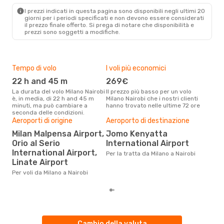
NBO
- MIL
I prezzi indicati in questa pagina sono disponibili negli ultimi 20
giorni per i periodi specificati e non devono essere considerati
il ​​prezzo finale offerto. Si prega di notare che disponibilità e
prezzi sono soggetti a modifiche.
Tempo di volo
I voli più economici
Alt
22 h and 45 m
269€
ap
La durata del volo Milano Nairobi
Il prezzo più basso per un volo
I dati dei nostri clienti ci dicono
è, in media, di 22 h and 45 m
Milano Nairobi che i nostri clienti
che 
minuti, ma può cambiare a
hanno trovato nelle ultime 72 ore
viag
seconda delle condizioni.
apri
Il m
Aeroporti di origine
Aeroporto di destinazione
pre
Milan Malpensa Airport,
Jomo Kenyatta
a
Orio al Serio
International Airport
International Airport,
Dai nostri dati reali si evince che
Per la tratta da Milano a Nairobi
il p
Linate Airport
viag
Per voli da Milano a Nairobi
Mila
Cambio della valuta