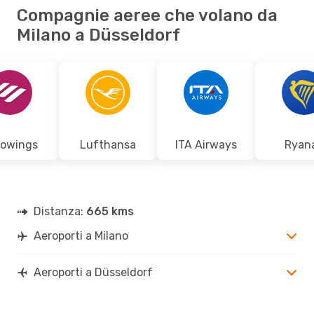
Compagnie aeree che volano da
Milano a Düsseldorf
rowings
Lufthansa
ITA Airways
Ryana
Distanza:
665 kms
Aeroporti a Milano
Aeroporti a Düsseldorf