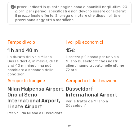
DUS
- MIL
I prezzi indicati in questa pagina sono disponibili negli ultimi 20
giorni per i periodi specificati e non devono essere considerati
il ​​prezzo finale offerto. Si prega di notare che disponibilità e
prezzi sono soggetti a modifiche.
Tempo di volo
I voli più economici
Alt
1 h and 40 m
15€
ap
La durata del volo Milano
Il prezzo più basso per un volo
I dati dei nostri clienti ci dicono
Düsseldorf è, in media, di 1 h
Milano Düsseldorf che i nostri
che 
and 40 m minuti, ma può
clienti hanno trovato nelle ultime
viag
cambiare a seconda delle
72 ore
Düss
condizioni.
Aeroporti di origine
Aeroporto di destinazione
Pre
Milan Malpensa Airport,
Düsseldorf
83
Orio al Serio
International Airport
Con eDream, prezzo per un volo
International Airport,
da M
Per la tratta da Milano a
83 €
Düsseldorf
Linate Airport
prez
Per voli da Milano a Düsseldorf