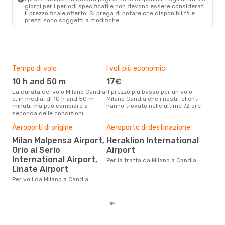
giorni per i periodi specificati e non devono essere considerati
il ​​prezzo finale offerto. Si prega di notare che disponibilità e
prezzi sono soggetti a modifiche.
Tempo di volo
I voli più economici
Alt
10 h and 50 m
17€
ap
La durata del volo Milano Candia
Il prezzo più basso per un volo
I dati dei nostri clienti ci dicono
è, in media, di 10 h and 50 m
Milano Candia che i nostri clienti
che 
minuti, ma può cambiare a
hanno trovato nelle ultime 72 ore
viag
seconda delle condizioni.
apri
Aeroporti di origine
Aeroporto di destinazione
Pre
Milan Malpensa Airport,
Heraklion International
15
Orio al Serio
Airport
Con eDream, prezzo per un volo
International Airport,
Per la tratta da Milano a Candia
da M
Linate Airport
€ ca
degl
Per voli da Milano a Candia