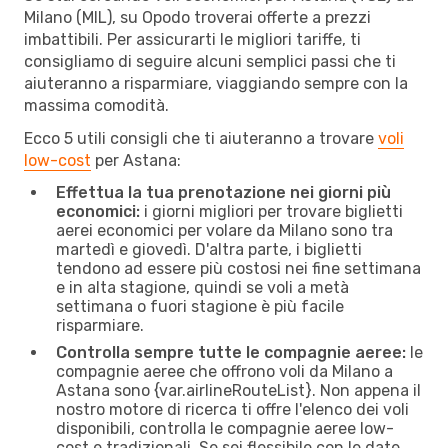
Milano (MIL), su Opodo troverai offerte a prezzi
imbattibili. Per assicurarti le migliori tariffe, ti
consigliamo di seguire alcuni semplici passi che ti
aiuteranno a risparmiare, viaggiando sempre con la
massima comodità.
Ecco 5 utili consigli che ti aiuteranno a trovare
voli
low-cost
per Astana:
Effettua la tua prenotazione nei giorni più
economici:
i giorni migliori per trovare biglietti
aerei economici per volare da Milano sono tra
martedì e giovedì. D'altra parte, i biglietti
tendono ad essere più costosi nei fine settimana
e in alta stagione, quindi se voli a metà
settimana o fuori stagione è più facile
risparmiare.
Controlla sempre tutte le compagnie aeree:
le
compagnie aeree che offrono voli da Milano a
Astana sono {​var.airlineRouteList}. Non appena il
nostro motore di ricerca ti offre l'elenco dei voli
disponibili, controlla le compagnie aeree low-
cost e tradizionali. Se sei flessibile con le date