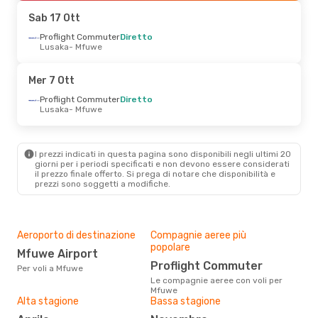
Mfuwe
- Lusaka
Sab 17 Ott
Proflight Commuter
Diretto
Lusaka
- Mfuwe
Mer 7 Ott
Proflight Commuter
Diretto
Lusaka
- Mfuwe
I prezzi indicati in questa pagina sono disponibili negli ultimi 20
giorni per i periodi specificati e non devono essere considerati
il ​​prezzo finale offerto. Si prega di notare che disponibilità e
prezzi sono soggetti a modifiche.
Aeroporto di destinazione
Compagnie aeree più
popolare
Mfuwe Airport
Proflight Commuter
Per voli a Mfuwe
Le compagnie aeree con voli per
Mfuwe
Alta stagione
Bassa stagione