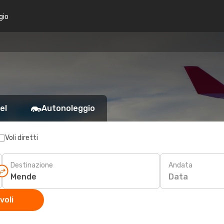
gio
el
Autonoleggio
Voli diretti
Destinazione
Andata
Data
voli