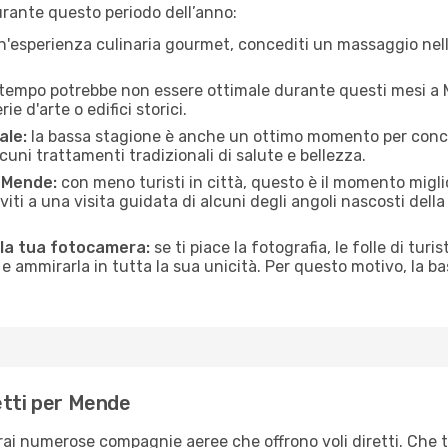
rante questo periodo dell’anno:
n'esperienza culinaria gourmet, concediti un massaggio nell’
 tempo potrebbe non essere ottimale durante questi mesi a M
e d'arte o edifici storici.
ale:
la bassa stagione è anche un ottimo momento per conceder
uni trattamenti tradizionali di salute e bellezza.
i Mende:
con meno turisti in città, questo è il momento miglio
iviti a una visita guidata di alcuni degli angoli nascosti dell
 la tua fotocamera:
se ti piace la fotografia, le folle di turi
e ammirarla in tutta la sua unicità. Per questo motivo, la b
etti per Mende
erai numerose compagnie aeree che offrono voli diretti. Che t