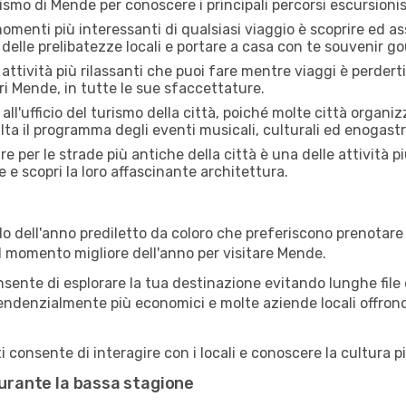
rismo di Mende per conoscere i principali percorsi escursionisti
menti più interessanti di qualsiasi viaggio è scoprire ed as
 delle prelibatezze locali e portare a casa con te souvenir g
attività più rilassanti che puoi fare mentre viaggi è perderti
i Mende, in tutte le sue sfaccettature.
all'ufficio del turismo della città, poiché molte città organiz
lta il programma degli eventi musicali, culturali ed enogas
e per le strade più antiche della città è una delle attività p
e e scopri la loro affascinante architettura.
o dell'anno prediletto da coloro che preferiscono prenotare v
il momento migliore dell'anno per visitare Mende.
sente di esplorare la tua destinazione evitando lunghe file e
ono tendenzialmente più economici e molte aziende locali offron
consente di interagire con i locali e conoscere la cultura pi
durante la bassa stagione