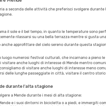
itare Mende
ria a seconda delle attività che preferisci svolgere durante 
agione.
ama il sole e il bel tempo, in quanto le temperature sono per
icemente rilassarsi su una bella terrazza mentre si gusta u
 anche approfittare del cielo sereno durante questa stagione
uogo numerosi festival culturali, che incarnano a pieno le tr
i visitare anche luoghi di interesse di Mende mentro comuni
 consigliamo di visitare anche luoghi di interesse meno comu
i delle lunghe passeggiate in città, visitare il centro stori
nde durante l'alta stagione
volgere a Mende durante i mesi di alta stagione:
ende e i suoi dintorni in bicicletta o a piedi, e immergiti c