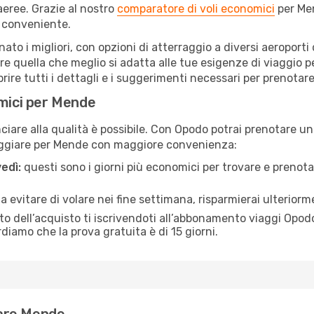
eree. Grazie al nostro
comparatore di voli economici
per Men
 conveniente.
nato i migliori, con opzioni di atterraggio a diversi aeroporti
e quella che meglio si adatta alle tue esigenze di viaggio 
re tutti i dettagli e i suggerimenti necessari per prenotare i
omici per Mende
are alla qualità è possibile. Con Opodo potrai prenotare un
iaggiare per Mende con maggiore convenienza:
edì:
questi sono i giorni più economici per trovare e prenotar
 a evitare di volare nei fine settimana, risparmierai ulterior
 dell’acquisto ti iscrivendoti all’abbonamento viaggi Opodo
ordiamo che la prova gratuita è di 15 giorni.