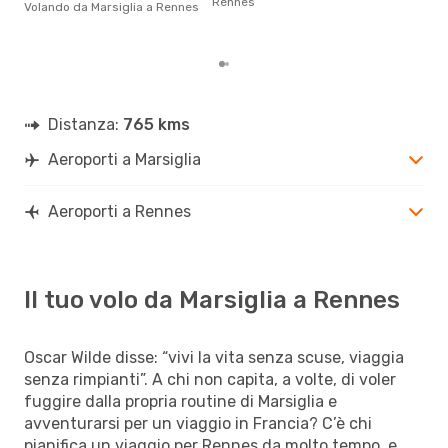
Rennes
Volando da Marsiglia a Rennes
prez
Distanza:
765 kms
Aeroporti a Marsiglia
Aeroporti a Rennes
Il tuo volo da Marsiglia a Rennes
Oscar Wilde disse: “vivi la vita senza scuse, viaggia
senza rimpianti”. A chi non capita, a volte, di voler
fuggire dalla propria routine di Marsiglia e
avventurarsi per un viaggio in Francia? C’è chi
pianifica un viaggio per Rennes da molto tempo, e