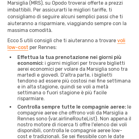
Marsiglia (MRS), su Opodo troverai offerte a prezzi
imbattibili. Per assicurarti le migliori tariffe, ti
consigliamo di seguire alcuni semplici passi che ti
aiuteranno a risparmiare, viaggiando sempre con la
massima comodità.
Ecco 5 utili consigli che ti aiuteranno a trovare
voli
low-cost
per Rennes:
Effettua la tua prenotazione nei giorni più
economici:
i giorni migliori per trovare biglietti
aerei economici per volare da Marsiglia sono tra
martedì e giovedì. D'altra parte, i biglietti
tendono ad essere più costosi nei fine settimana
e in alta stagione, quindi se voli a metà
settimana o fuori stagione è più facile
risparmiare.
Controlla sempre tutte le compagnie aeree:
le
compagnie aeree che offrono voli da Marsiglia a
Rennes sono {​var.airlineRouteList}. Non appena il
nostro motore di ricerca ti offre l'elenco dei voli
disponibili, controlla le compagnie aeree low-
cost e tradizionali. Se sei flessibile con le date