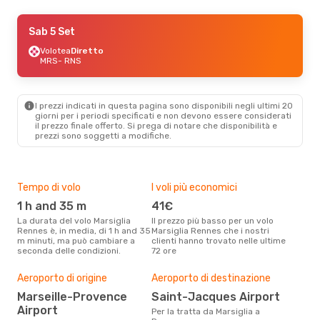
Gio 10 Set
Sab 5 Set
- Lun 14 Set
Volotea
Volotea
Diretto
Diretto
MRS
MRS
- RNS
- RNS
Volotea
Diretto
RNS
- MRS
I prezzi indicati in questa pagina sono disponibili negli ultimi 20
giorni per i periodi specificati e non devono essere considerati
il ​​prezzo finale offerto. Si prega di notare che disponibilità e
prezzi sono soggetti a modifiche.
Tempo di volo
I voli più economici
Alt
1 h and 35 m
41€
ap
La durata del volo Marsiglia
Il prezzo più basso per un volo
I dati dei nostri clienti ci dicono
Rennes è, in media, di 1 h and 35
Marsiglia Rennes che i nostri
che 
m minuti, ma può cambiare a
clienti hanno trovato nelle ultime
viag
seconda delle condizioni.
72 ore
Renn
Pre
Aeroporto di origine
Aeroporto di destinazione
14
Marseille-Provence
Saint-Jacques Airport
Con eDream, prezzo per un volo
Airport
da M
Per la tratta da Marsiglia a
143 