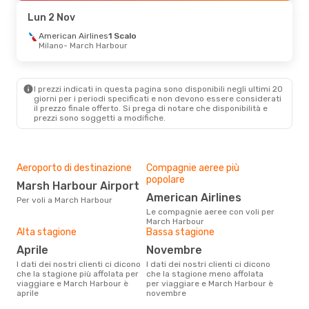
March Harbour
- Charlotte
Lun 2 Nov
American Airlines
1 Scalo
Milano
- March Harbour
I prezzi indicati in questa pagina sono disponibili negli ultimi 20
giorni per i periodi specificati e non devono essere considerati
il ​​prezzo finale offerto. Si prega di notare che disponibilità e
prezzi sono soggetti a modifiche.
Aeroporto di destinazione
Compagnie aeree più
popolare
Marsh Harbour Airport
American Airlines
Per voli a March Harbour
Le compagnie aeree con voli per
March Harbour
Alta stagione
Bassa stagione
aprile
novembre
I dati dei nostri clienti ci dicono
I dati dei nostri clienti ci dicono
che la stagione più affolata per
che la stagione meno affolata
viaggiare e March Harbour è
per viaggiare e March Harbour è
aprile
novembre