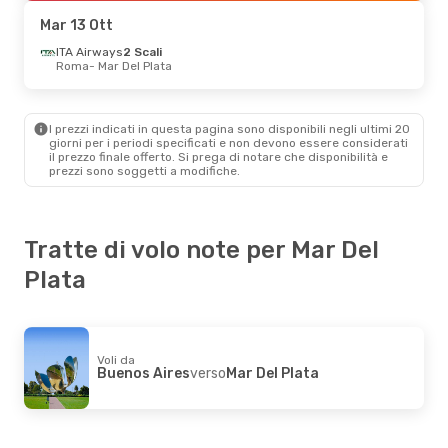
Mar Del Plata
- Buenos Aires
Mar 13 Ott
Gio 17 Set
ITA Airways
- Ven 25 Set
2 Scali
Roma
- Mar Del Plata
Aerolineas Argentinas
Diretto
Buenos Aires
- Mar Del Plata
Aerolineas Argentinas
Diretto
Mar Del Plata
- Buenos Aires
I prezzi indicati in questa pagina sono disponibili negli ultimi 20
giorni per i periodi specificati e non devono essere considerati
il ​​prezzo finale offerto. Si prega di notare che disponibilità e
Lun 12 Ott
- Ven 16 Ott
prezzi sono soggetti a modifiche.
Copa Airlines
2 Scali
Panama City
- Mar Del Plata
Aerolineas Argentinas
2 Scali
Mar Del Plata
- Panama City
Tratte di volo note per Mar Del
Plata
Voli da
Buenos Aires
verso
Mar Del Plata