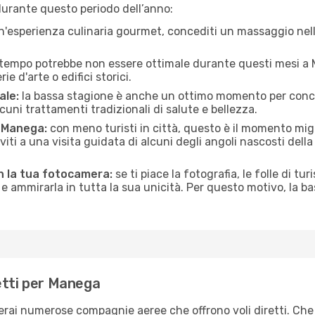
urante questo periodo dell’anno:
n'esperienza culinaria gourmet, concediti un massaggio nell’
 tempo potrebbe non essere ottimale durante questi mesi a M
e d'arte o edifici storici.
ale:
la bassa stagione è anche un ottimo momento per conceder
uni trattamenti tradizionali di salute e bellezza.
i Manega:
con meno turisti in città, questo è il momento migl
iviti a una visita guidata di alcuni degli angoli nascosti dell
n la tua fotocamera:
se ti piace la fotografia, le folle di tur
e ammirarla in tutta la sua unicità. Per questo motivo, la b
etti per Manega
verai numerose compagnie aeree che offrono voli diretti. Che 