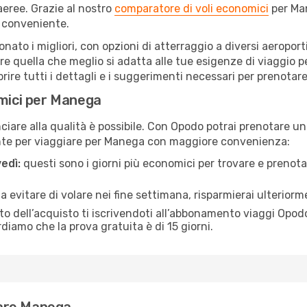
eree. Grazie al nostro
comparatore di voli economici
per Man
 conveniente.
onato i migliori, con opzioni di atterraggio a diversi aeropor
e quella che meglio si adatta alle tue esigenze di viaggio 
re tutti i dettagli e i suggerimenti necessari per prenotare i
omici per Manega
are alla qualità è possibile. Con Opodo potrai prenotare un
ente per viaggiare per Manega con maggiore convenienza:
edì:
questi sono i giorni più economici per trovare e prenotar
 a evitare di volare nei fine settimana, risparmierai ulterior
 dell’acquisto ti iscrivendoti all’abbonamento viaggi Opodo
ordiamo che la prova gratuita è di 15 giorni.