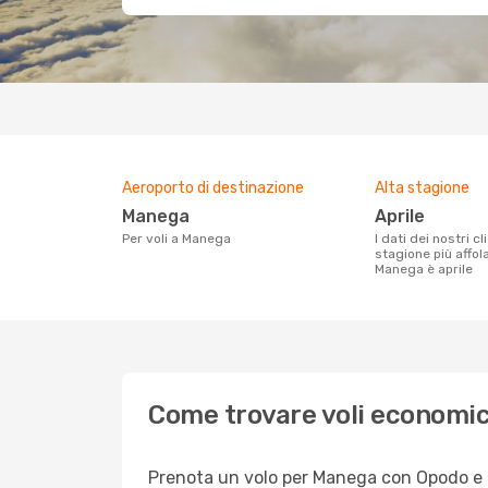
Aeroporto di destinazione
Alta stagione
Manega
aprile
Per voli a Manega
I dati dei nostri clienti ci dicono che la
stagione più affol
Manega è aprile
Come trovare voli economi
Prenota un volo per Manega con Opodo e god