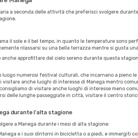
itare Manega
aria a seconda delle attività che preferisci svolgere durant
agione.
ama il sole e il bel tempo, in quanto le temperature sono per
icemente rilassarsi su una bella terrazza mentre si gusta u
 anche approfittare del cielo sereno durante questa stagione
uogo numerosi festival culturali, che incarnano a pieno le tr
i visitare anche luoghi di interesse di Manega mentro comun
 consigliamo di visitare anche luoghi di interesse meno comu
i delle lunghe passeggiate in città, visitare il centro stori
nega durante l'alta stagione
volgere a Manega durante i mesi di alta stagione:
anega e i suoi dintorni in bicicletta o a piedi, e immergiti 