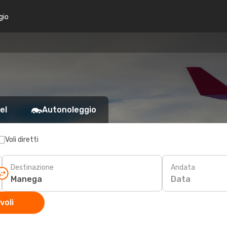
gio
el
Autonoleggio
Voli diretti
Destinazione
Andata
Data
voli