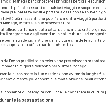
rismo di Manega per conoscere i principali percorsi escursionist
menti più interessanti di qualsiasi viaggio è scoprire ed as
 delle prelibatezze locali e portare a casa con te souvenir g
attività più rilassanti che puoi fare mentre viaggi è perderti
i Manega, in tutte le sue sfaccettature.
all'ufficio del turismo della città, poiché molte città organiz
lta il programma degli eventi musicali, culturali ed enogas
e per le strade più antiche della città è una delle attività 
e e scopri la loro affascinante architettura.
o dell'anno prediletto da coloro che preferiscono prenotare v
il momento migliore dell'anno per visitare Manega.
sente di esplorare la tua destinazione evitando lunghe file e
ono tendenzialmente più economici e molte aziende locali offron
 consente di interagire con i locali e conoscere la cultura p
 durante la bassa stagione