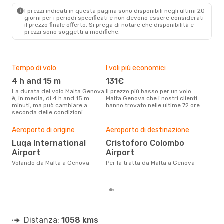
I prezzi indicati in questa pagina sono disponibili negli ultimi 20
giorni per i periodi specificati e non devono essere considerati
il ​​prezzo finale offerto. Si prega di notare che disponibilità e
prezzi sono soggetti a modifiche.
Tempo di volo
I voli più economici
Alt
4 h and 15 m
131€
ap
La durata del volo Malta Genova
Il prezzo più basso per un volo
I dati dei nostri clienti ci dicono
è, in media, di 4 h and 15 m
Malta Genova che i nostri clienti
che 
minuti, ma può cambiare a
hanno trovato nelle ultime 72 ore
viag
seconda delle condizioni.
apri
Il m
pre
Aeroporto di origine
Aeroporto di destinazione
m
Luqa International
Cristoforo Colombo
Airport
Airport
Dai nostri dati reali si evince che
il p
Volando da Malta a Genova
Per la tratta da Malta a Genova
via
Mal
Distanza:
1058 kms