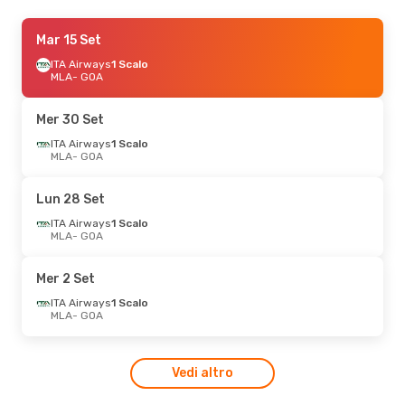
Ven 11 Set
Mar 15 Set
- Lun 14 Set
ITA Airways
ITA Airways
1 Scalo
1 Scalo
MLA
MLA
- GOA
- GOA
ITA Airways
1 Scalo
GOA
- MLA
Mer 30 Set
Sab 17 Ott
ITA Airways
- Dom 18 Ott
1 Scalo
MLA
- GOA
ITA Airways
1 Scalo
MLA
- GOA
ITA Airways
1 Scalo
Lun 28 Set
GOA
- MLA
ITA Airways
1 Scalo
MLA
- GOA
Mer 2 Set
ITA Airways
1 Scalo
MLA
- GOA
Vedi altro