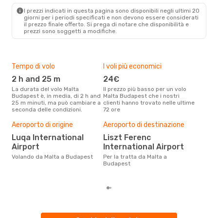
BUD
- MLA
I prezzi indicati in questa pagina sono disponibili negli ultimi 20
giorni per i periodi specificati e non devono essere considerati
il ​​prezzo finale offerto. Si prega di notare che disponibilità e
prezzi sono soggetti a modifiche.
Tempo di volo
I voli più economici
Alt
2 h and 25 m
24€
ap
La durata del volo Malta
Il prezzo più basso per un volo
I dati dei nostri clienti ci dicono
Budapest è, in media, di 2 h and
Malta Budapest che i nostri
che 
25 m minuti, ma può cambiare a
clienti hanno trovato nelle ultime
via
seconda delle condizioni.
72 ore
è ap
Pre
Aeroporto di origine
Aeroporto di destinazione
12
Luqa International
Liszt Ferenc
Con eDream, prezzo per un volo
Airport
International Airport
da M
€ ca
Volando da Malta a Budapest
Per la tratta da Malta a
degl
Budapest