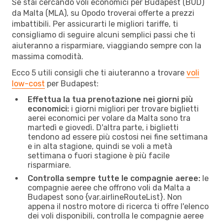
Se stai cercando voli economici per Budapest (BUD)
da Malta (MLA), su Opodo troverai offerte a prezzi
imbattibili. Per assicurarti le migliori tariffe, ti
consigliamo di seguire alcuni semplici passi che ti
aiuteranno a risparmiare, viaggiando sempre con la
massima comodità.
Ecco 5 utili consigli che ti aiuteranno a trovare
voli
low-cost
per Budapest:
Effettua la tua prenotazione nei giorni più
economici:
i giorni migliori per trovare biglietti
aerei economici per volare da Malta sono tra
martedì e giovedì. D'altra parte, i biglietti
tendono ad essere più costosi nei fine settimana
e in alta stagione, quindi se voli a metà
settimana o fuori stagione è più facile
risparmiare.
Controlla sempre tutte le compagnie aeree:
le
compagnie aeree che offrono voli da Malta a
Budapest sono {​var.airlineRouteList}. Non
appena il nostro motore di ricerca ti offre l'elenco
dei voli disponibili, controlla le compagnie aeree