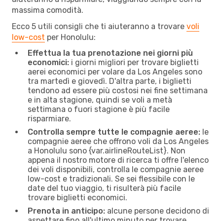
massima comodità.
Ecco 5 utili consigli che ti aiuteranno a trovare
voli
low-cost
per Honolulu:
Effettua la tua prenotazione nei giorni più
economici:
i giorni migliori per trovare biglietti
aerei economici per volare da Los Angeles sono
tra martedì e giovedì. D'altra parte, i biglietti
tendono ad essere più costosi nei fine settimana
e in alta stagione, quindi se voli a metà
settimana o fuori stagione è più facile
risparmiare.
Controlla sempre tutte le compagnie aeree:
le
compagnie aeree che offrono voli da Los Angeles
a Honolulu sono {​var.airlineRouteList}. Non
appena il nostro motore di ricerca ti offre l'elenco
dei voli disponibili, controlla le compagnie aeree
low-cost e tradizionali. Se sei flessibile con le
date del tuo viaggio, ti risulterà più facile
trovare biglietti economici.
Prenota in anticipo:
alcune persone decidono di
aspettare fino all'ultimo minuto per trovare