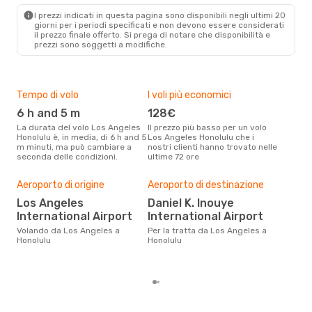
LAX
- HNL
I prezzi indicati in questa pagina sono disponibili negli ultimi 20
Alaska Airlines
Diretto
giorni per i periodi specificati e non devono essere considerati
HNL
- LAX
il ​​prezzo finale offerto. Si prega di notare che disponibilità e
prezzi sono soggetti a modifiche.
Tempo di volo
I voli più economici
Alt
6 h and 5 m
128€
ap
La durata del volo Los Angeles
Il prezzo più basso per un volo
I dati dei nostri clienti ci dicono
Honolulu è, in media, di 6 h and 5
Los Angeles Honolulu che i
che 
m minuti, ma può cambiare a
nostri clienti hanno trovato nelle
viag
seconda delle condizioni.
ultime 72 ore
Hono
Pre
Aeroporto di origine
Aeroporto di destinazione
2
Los Angeles
Daniel K. Inouye
International Airport
International Airport
Con eDream, prezzo per un volo
da L
Volando da Los Angeles a
Per la tratta da Los Angeles a
soli
Honolulu
Honolulu
dei 