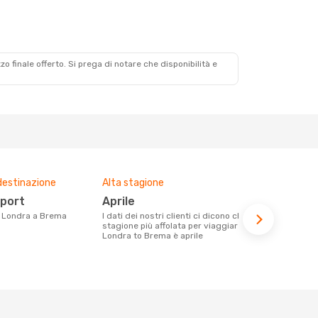
zzo finale offerto. Si prega di notare che disponibilità e
destinazione
Alta stagione
Compagnie 
voli su que
rport
aprile
Ryanair
da Londra a Brema
I dati dei nostri clienti ci dicono che la
stagione più affolata per viaggiare da
Le compagnie aeree con voli per la
Londra to Brema è aprile
tratta Lond