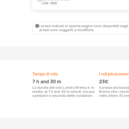
LON
- BRE
I prezzi indicati in questa pagina sono disponibili negli 
prezzi sono soggetti a modifiche.
Tempo di volo
I voli più econom
7 h and 30 m
23€
La durata del volo Londra Brema è, in
Il prezzo più basso per un volo Londra
media, di 7 h and 30 m minuti, ma può
Brema che i nostri
cambiare a seconda delle condizioni.
nelle ultime 72 ore