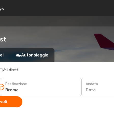
gio
st
el
Autonoleggio
Voli diretti
Destinazione
Andata
Data
voli