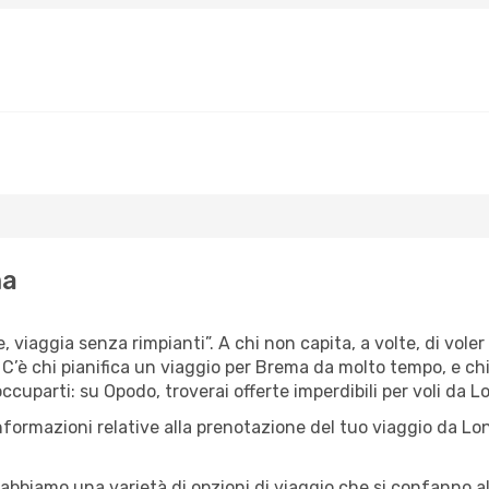
ma
e, viaggia senza rimpianti”. A chi non capita, a volte, di vole
’è chi pianifica un viaggio per Brema da molto tempo, e chi, 
cuparti: su Opodo, troverai offerte imperdibili per voli da Lo
nformazioni relative alla prenotazione del tuo viaggio da Lo
abbiamo una varietà di opzioni di viaggio che si confanno al