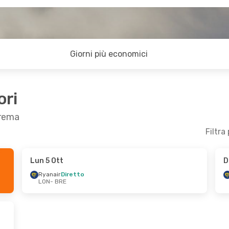
Giorni più economici
ori
Brema
Filtra
Lun 5 Ott
D
21 Ott
Sab 29 Ago
- Mar 1 Set
Ryanair
Diretto
LON
- BRE
Ryanair
Diretto
LON
- BRE
Ryanair
Diretto
BRE
- LON