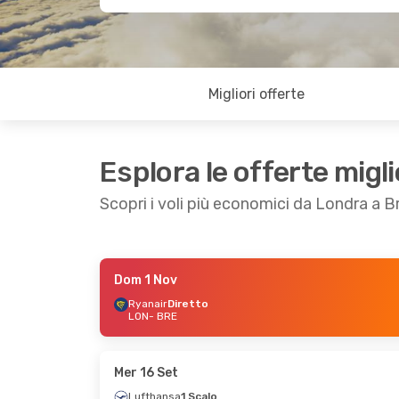
Migliori offerte
Esplora le offerte migli
Scopri i voli più economici da Londra a 
Dom 1 Nov
Gio 24 Set
- Lun 28 Set
Sab 17 Ott
- Mer 
Ryanair
Diretto
LON
- BRE
Ryanair
Diretto
Ryanair
Diretto
LON
- BRE
LON
- BRE
Ryanair
Diretto
Ryanair
Diretto
BRE
- LON
BRE
- LON
Mer 16 Set
Lufthansa
1 Scalo