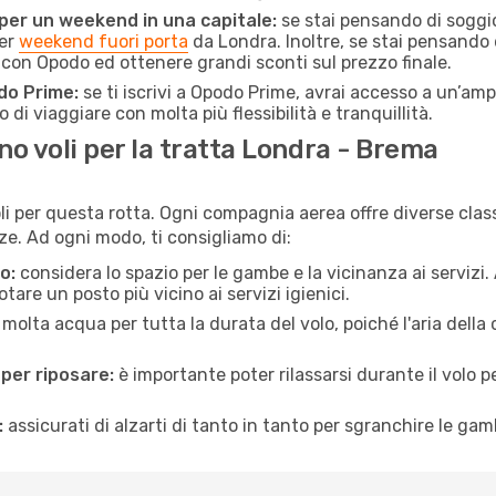
 per un weekend in una capitale:
se stai pensando di soggior
per
weekend fuori porta
da Londra. Inoltre, se stai pensando 
on Opodo ed ottenere grandi sconti sul prezzo finale.
do Prime:
se ti iscrivi a Opodo Prime, avrai accesso a un’ampi
 di viaggiare con molta più flessibilità e tranquillità.
o voli per la tratta Londra - Brema
li per questa rotta. Ogni compagnia aerea offre diverse class
e. Ad ogni modo, ti consigliamo di:
o:
considera lo spazio per le gambe e la vicinanza ai servizi
re un posto più vicino ai servizi igienici.
 molta acqua per tutta la durata del volo, poiché l'aria dell
 per riposare:
è importante poter rilassarsi durante il volo 
:
assicurati di alzarti di tanto in tanto per sgranchire le ga