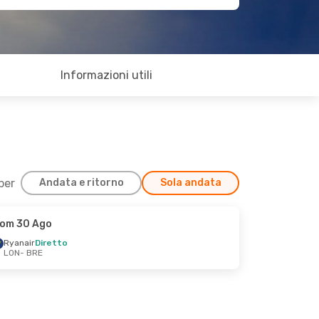
Informazioni utili
 per
Andata e ritorno
Sola andata
om 30 Ago
Ryanair
Diretto
LON
- BRE