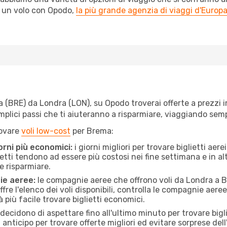
l un volo con Opodo,
la più grande agenzia di viaggi d'Europ
(BRE) da Londra (LON), su Opodo troverai offerte a prezzi imba
semplici passi che ti aiuteranno a risparmiare, viaggiando s
rovare
voli low-cost
per Brema:
orni più economici:
i giorni migliori per trovare biglietti ae
lietti tendono ad essere più costosi nei fine settimana e in a
e risparmiare.
ie aeree:
le compagnie aeree che offrono voli da Londra a Br
fre l'elenco dei voli disponibili, controlla le compagnie aeree 
à più facile trovare biglietti economici.
ecidono di aspettare fino all'ultimo minuto per trovare bigl
n anticipo per trovare offerte migliori ed evitare sorprese del