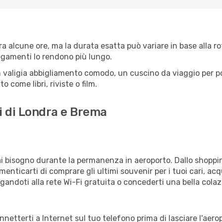
 alcune ore, ma la durata esatta può variare in base alla rott
llegamenti lo rendono più lungo.
 valigia abbigliamento comodo, un cuscino da viaggio per poter
 come libri, riviste o film.
i di Londra e Brema
vrai bisogno durante la permanenza in aeroporto. Dallo shoppin
enticarti di comprare gli ultimi souvenir per i tuoi cari, acq
gandoti alla rete Wi-Fi gratuita o concederti una bella colaz
nnetterti a Internet sul tuo telefono prima di lasciare l'aer