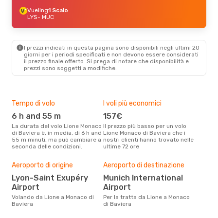
Vueling
1 Scalo
LYS
- MUC
I prezzi indicati in questa pagina sono disponibili negli ultimi 20
giorni per i periodi specificati e non devono essere considerati
il ​​prezzo finale offerto. Si prega di notare che disponibilità e
prezzi sono soggetti a modifiche.
Tempo di volo
I voli più economici
Alt
6 h and 55 m
157€
ap
La durata del volo Lione Monaco
Il prezzo più basso per un volo
I dati dei nostri clienti ci dicono
di Baviera è, in media, di 6 h and
Lione Monaco di Baviera che i
che 
55 m minuti, ma può cambiare a
nostri clienti hanno trovato nelle
viag
seconda delle condizioni.
ultime 72 ore
Bavi
Pre
Aeroporto di origine
Aeroporto di destinazione
2
Lyon-Saint Exupéry
Munich International
Airport
Airport
Con eDream, prezzo per un volo
da L
Volando da Lione a Monaco di
Per la tratta da Lione a Monaco
di s
Baviera
di Baviera
dei 