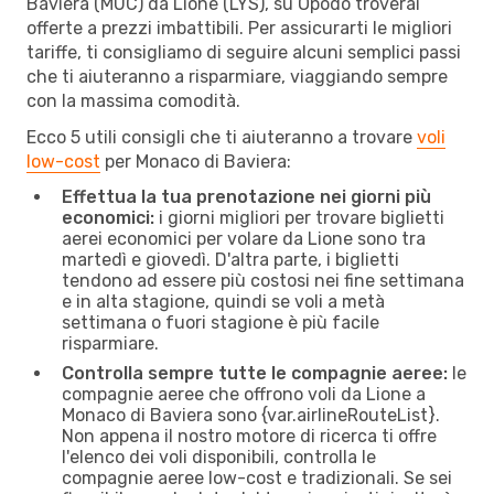
Baviera (MUC) da Lione (LYS), su Opodo troverai
offerte a prezzi imbattibili. Per assicurarti le migliori
tariffe, ti consigliamo di seguire alcuni semplici passi
che ti aiuteranno a risparmiare, viaggiando sempre
con la massima comodità.
Ecco 5 utili consigli che ti aiuteranno a trovare
voli
low-cost
per Monaco di Baviera:
Effettua la tua prenotazione nei giorni più
economici:
i giorni migliori per trovare biglietti
aerei economici per volare da Lione sono tra
martedì e giovedì. D'altra parte, i biglietti
tendono ad essere più costosi nei fine settimana
e in alta stagione, quindi se voli a metà
settimana o fuori stagione è più facile
risparmiare.
Controlla sempre tutte le compagnie aeree:
le
compagnie aeree che offrono voli da Lione a
Monaco di Baviera sono {​var.airlineRouteList}.
Non appena il nostro motore di ricerca ti offre
l'elenco dei voli disponibili, controlla le
compagnie aeree low-cost e tradizionali. Se sei