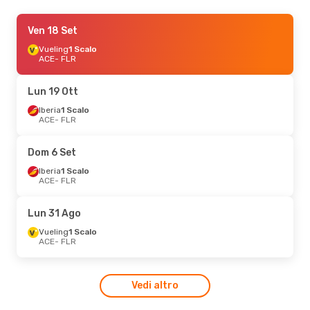
Mer 26 Ago
Ven 18 Set
- Gio 3 Set
Vueling
Vueling
1 Scalo
1 Scalo
ACE
ACE
- FLR
- FLR
Vueling
1 Scalo
FLR
- ACE
Lun 19 Ott
Iberia
1 Scalo
ACE
- FLR
Dom 6 Set
Iberia
1 Scalo
ACE
- FLR
Lun 31 Ago
Vueling
1 Scalo
ACE
- FLR
Vedi altro