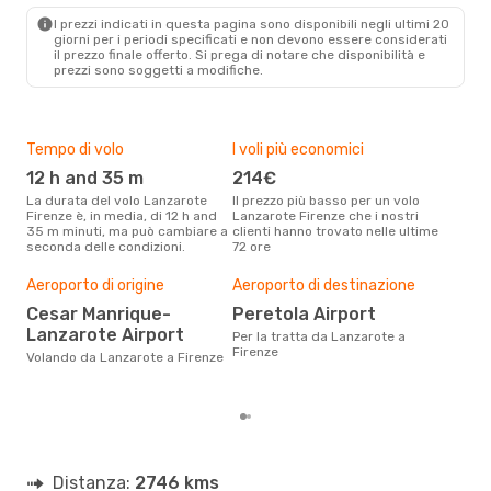
I prezzi indicati in questa pagina sono disponibili negli ultimi 20
giorni per i periodi specificati e non devono essere considerati
il ​​prezzo finale offerto. Si prega di notare che disponibilità e
prezzi sono soggetti a modifiche.
Tempo di volo
I voli più economici
Alt
12 h and 35 m
214€
ap
La durata del volo Lanzarote
Il prezzo più basso per un volo
I dati dei nostri clienti ci dicono
Firenze è, in media, di 12 h and
Lanzarote Firenze che i nostri
che 
35 m minuti, ma può cambiare a
clienti hanno trovato nelle ultime
viag
seconda delle condizioni.
72 ore
Fire
Il m
pre
Aeroporto di origine
Aeroporto di destinazione
ap
Cesar Manrique-
Peretola Airport
Lanzarote Airport
Dai nostri dati reali si evince che
Per la tratta da Lanzarote a
il p
Firenze
Volando da Lanzarote a Firenze
viag
Lanz
Distanza:
2746 kms