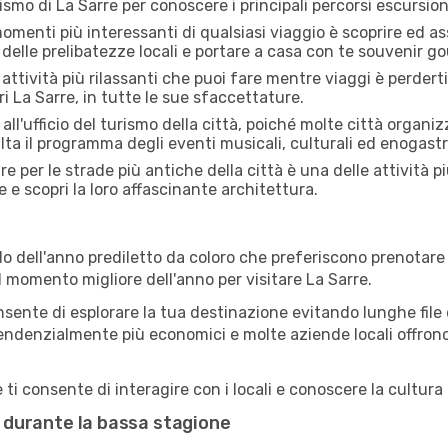
rismo di La Sarre per conoscere i principali percorsi escursionis
menti più interessanti di qualsiasi viaggio è scoprire ed as
 delle prelibatezze locali e portare a casa con te souvenir g
attività più rilassanti che puoi fare mentre viaggi è perderti
i La Sarre, in tutte le sue sfaccettature.
all'ufficio del turismo della città, poiché molte città organiz
lta il programma degli eventi musicali, culturali ed enogas
e per le strade più antiche della città è una delle attività p
e e scopri la loro affascinante architettura.
o dell'anno prediletto da coloro che preferiscono prenotare v
il momento migliore dell'anno per visitare La Sarre.
sente di esplorare la tua destinazione evitando lunghe file e
ono tendenzialmente più economici e molte aziende locali offron
ti consente di interagire con i locali e conoscere la cultura 
re durante la bassa stagione