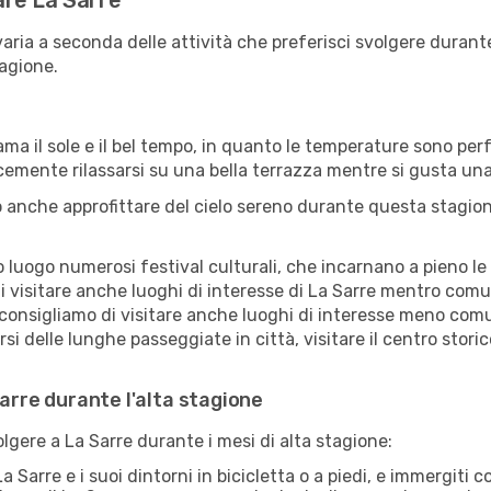
tare La Sarre
varia a seconda delle attività che preferisci svolgere duran
agione.
ama il sole e il bel tempo, in quanto le temperature sono per
icemente rilassarsi su una bella terrazza mentre si gusta u
 anche approfittare del cielo sereno durante questa stagione
uogo numerosi festival culturali, che incarnano a pieno le tr
i visitare anche luoghi di interesse di La Sarre mentro comu
 consigliamo di visitare anche luoghi di interesse meno comu
i delle lunghe passeggiate in città, visitare il centro storic
Sarre durante l'alta stagione
olgere a La Sarre durante i mesi di alta stagione:
a Sarre e i suoi dintorni in bicicletta o a piedi, e immergiti