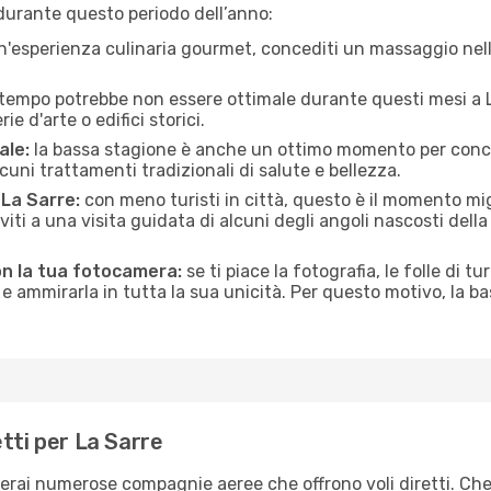
durante questo periodo dell’anno:
n'esperienza culinaria gourmet, concediti un massaggio nell’
 tempo potrebbe non essere ottimale durante questi mesi a La
e d'arte o edifici storici.
ale:
la bassa stagione è anche un ottimo momento per conceder
uni trattamenti tradizionali di salute e bellezza.
 La Sarre:
con meno turisti in città, questo è il momento mig
iviti a una visita guidata di alcuni degli angoli nascosti dell
on la tua fotocamera:
se ti piace la fotografia, le folle di tu
e ammirarla in tutta la sua unicità. Per questo motivo, la b
tti per La Sarre
overai numerose compagnie aeree che offrono voli diretti. Che