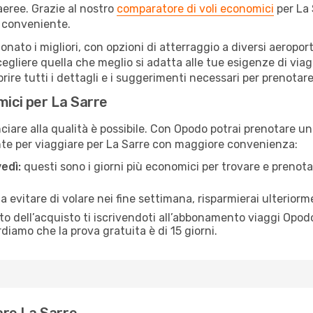
eree. Grazie al nostro
comparatore di voli economici
per La 
 conveniente.
zionato i migliori, con opzioni di atterraggio a diversi aeropo
gliere quella che meglio si adatta alle tue esigenze di viag
re tutti i dettagli e i suggerimenti necessari per prenotare i
mici per La Sarre
are alla qualità è possibile. Con Opodo potrai prenotare un v
nte per viaggiare per La Sarre con maggiore convenienza:
edì:
questi sono i giorni più economici per trovare e prenotar
 a evitare di volare nei fine settimana, risparmierai ulteriorm
 dell’acquisto ti iscrivendoti all’abbonamento viaggi Opodo
ordiamo che la prova gratuita è di 15 giorni.