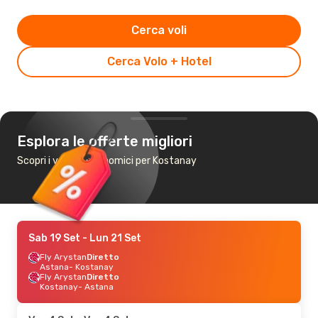
Cerca voli
Cerca Volo + Hotel
Esplora le offerte migliori
Scopri i voli più economici per Kostanay
Sab 19 Set
- Lun 21 Set
Fly Arystan
Diretto
Astana
- Kostanay
Fly Arystan
Diretto
Kostanay
- Astana