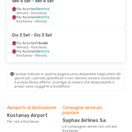
Ven 4 Set
- Ven 4 Set
Fly Arystan
Diretto
Almaty
- Kostanay
Fly Arystan
Diretto
Kostanay
- Almaty
Gio 3 Set
- Gio 3 Set
Fly Arystan
1 Scalo
Almaty
- Kostanay
Fly Arystan
Diretto
Kostanay
- Almaty
I prezzi indicati in questa pagina sono disponibili negli ultimi 20
giorni per i periodi specificati e non devono essere considerati
il ​​prezzo finale offerto. Si prega di notare che disponibilità e
prezzi sono soggetti a modifiche.
Aeroporto di destinazione
Compagnie aeree più
popolare
Kostanay Airport
Syphax Airlines Sa
Per voli a Kostanay
Le compagnie aeree con voli per
Kostanay