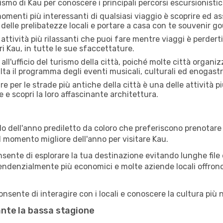
rismo di Kau per conoscere i principali percorsi escursionistici 
menti più interessanti di qualsiasi viaggio è scoprire ed as
 delle prelibatezze locali e portare a casa con te souvenir g
attività più rilassanti che puoi fare mentre viaggi è perderti
i Kau, in tutte le sue sfaccettature.
all'ufficio del turismo della città, poiché molte città organiz
lta il programma degli eventi musicali, culturali ed enogas
e per le strade più antiche della città è una delle attività p
e e scopri la loro affascinante architettura.
o dell'anno prediletto da coloro che preferiscono prenotare v
il momento migliore dell'anno per visitare Kau.
sente di esplorare la tua destinazione evitando lunghe file e
ono tendenzialmente più economici e molte aziende locali offron
nsente di interagire con i locali e conoscere la cultura più n
rante la bassa stagione