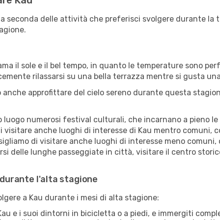
tare Kau
 a seconda delle attività che preferisci svolgere durante la
agione.
ama il sole e il bel tempo, in quanto le temperature sono per
icemente rilassarsi su una bella terrazza mentre si gusta u
 anche approfittare del cielo sereno durante questa stagione
uogo numerosi festival culturali, che incarnano a pieno le tr
i visitare anche luoghi di interesse di Kau mentro comuni, c
sigliamo di visitare anche luoghi di interesse meno comuni, 
i delle lunghe passeggiate in città, visitare il centro storic
 durante l'alta stagione
olgere a Kau durante i mesi di alta stagione:
au e i suoi dintorni in bicicletta o a piedi, e immergiti comp