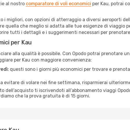
ie al nostro
comparatore di voli economici
per Kau, potrai c
to i migliori, con opzioni di atterraggio a diversi aeroporti d
e quella che meglio si adatta alle tue esigenze di viaggio p
re tutti i dettagli e i suggerimenti necessari per prenotare i
mici per Kau
are alla qualità è possibile. Con Opodo potrai prenotare un 
aggiare per Kau con maggiore convenienza:
edì:
questi sono i giorni più economici per trovare e prenotar
 a evitare di volare nei fine settimana, risparmierai ulteriorm
 dell’acquisto ti iscrivendoti all’abbonamento viaggi Opodo
ordiamo che la prova gratuita è di 15 giorni.