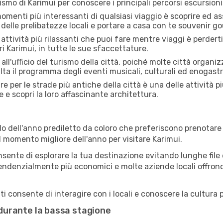
rismo di Karimui per conoscere i principali percorsi escursionist
menti più interessanti di qualsiasi viaggio è scoprire ed as
 delle prelibatezze locali e portare a casa con te souvenir g
attività più rilassanti che puoi fare mentre viaggi è perderti
i Karimui, in tutte le sue sfaccettature.
all'ufficio del turismo della città, poiché molte città organiz
lta il programma degli eventi musicali, culturali ed enogas
e per le strade più antiche della città è una delle attività p
e e scopri la loro affascinante architettura.
o dell'anno prediletto da coloro che preferiscono prenotare v
il momento migliore dell'anno per visitare Karimui.
sente di esplorare la tua destinazione evitando lunghe file e
ono tendenzialmente più economici e molte aziende locali offron
i consente di interagire con i locali e conoscere la cultura p
i durante la bassa stagione