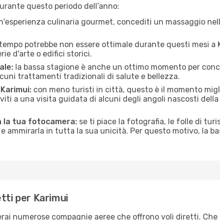
urante questo periodo dell’anno:
n'esperienza culinaria gourmet, concediti un massaggio nell’
 tempo potrebbe non essere ottimale durante questi mesi a Ka
e d'arte o edifici storici.
ale:
la bassa stagione è anche un ottimo momento per conceder
uni trattamenti tradizionali di salute e bellezza.
 Karimui:
con meno turisti in città, questo è il momento migli
iviti a una visita guidata di alcuni degli angoli nascosti dell
n la tua fotocamera:
se ti piace la fotografia, le folle di tur
e ammirarla in tutta la sua unicità. Per questo motivo, la b
tti per Karimui
verai numerose compagnie aeree che offrono voli diretti. Che 