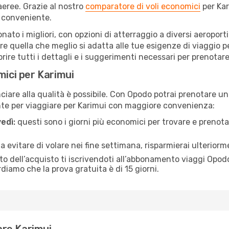
eree. Grazie al nostro
comparatore di voli economici
per Kar
 conveniente.
ionato i migliori, con opzioni di atterraggio a diversi aeropor
e quella che meglio si adatta alle tue esigenze di viaggio p
re tutti i dettagli e i suggerimenti necessari per prenotare i
mici per Karimui
are alla qualità è possibile. Con Opodo potrai prenotare un 
nte per viaggiare per Karimui con maggiore convenienza:
edì:
questi sono i giorni più economici per trovare e prenotar
 a evitare di volare nei fine settimana, risparmierai ulteriorm
 dell’acquisto ti iscrivendoti all’abbonamento viaggi Opodo
ordiamo che la prova gratuita è di 15 giorni.