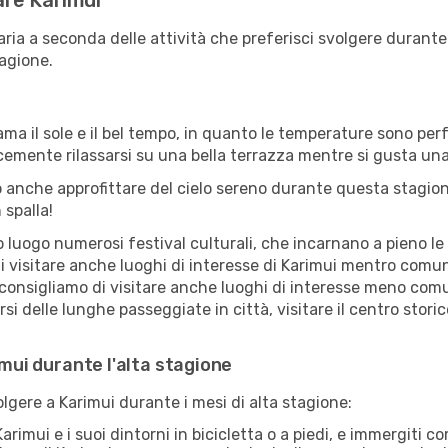
tare Karimui
aria a seconda delle attività che preferisci svolgere durant
agione.
ama il sole e il bel tempo, in quanto le temperature sono per
icemente rilassarsi su una bella terrazza mentre si gusta u
 anche approfittare del cielo sereno durante questa stagione
spalla!
uogo numerosi festival culturali, che incarnano a pieno le tr
i visitare anche luoghi di interesse di Karimui mentro comun
 consigliamo di visitare anche luoghi di interesse meno comu
i delle lunghe passeggiate in città, visitare il centro storic
imui durante l'alta stagione
olgere a Karimui durante i mesi di alta stagione:
arimui e i suoi dintorni in bicicletta o a piedi, e immergiti 