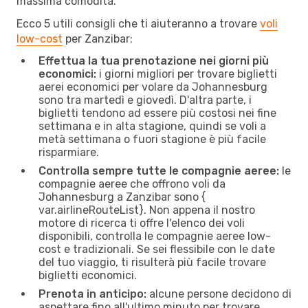
massima comodità.
Ecco 5 utili consigli che ti aiuteranno a trovare
voli
low-cost
per Zanzibar:
Effettua la tua prenotazione nei giorni più
economici:
i giorni migliori per trovare biglietti
aerei economici per volare da Johannesburg
sono tra martedì e giovedì. D'altra parte, i
biglietti tendono ad essere più costosi nei fine
settimana e in alta stagione, quindi se voli a
metà settimana o fuori stagione è più facile
risparmiare.
Controlla sempre tutte le compagnie aeree:
le
compagnie aeree che offrono voli da
Johannesburg a Zanzibar sono {​
var.airlineRouteList}. Non appena il nostro
motore di ricerca ti offre l'elenco dei voli
disponibili, controlla le compagnie aeree low-
cost e tradizionali. Se sei flessibile con le date
del tuo viaggio, ti risulterà più facile trovare
biglietti economici.
Prenota in anticipo:
alcune persone decidono di
aspettare fino all'ultimo minuto per trovare