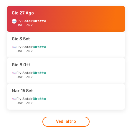
Gio 3 Set
Gio 27 Ago
- Gio 10 Set
Ethiopian Airlines
Fly Safair
Diretto
1 Scalo
JNB
- ZNZ
JNB
- ZNZ
Ethiopian Airlines
1 Scalo
Gio 3 Set
ZNZ
- JNB
Fly Safair
Diretto
JNB
- ZNZ
Gio 8 Ott
Fly Safair
Diretto
JNB
- ZNZ
Mar 15 Set
Fly Safair
Diretto
JNB
- ZNZ
Vedi altro