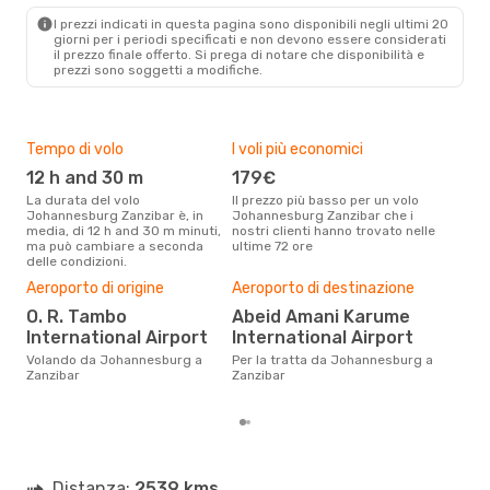
I prezzi indicati in questa pagina sono disponibili negli ultimi 20
giorni per i periodi specificati e non devono essere considerati
il ​​prezzo finale offerto. Si prega di notare che disponibilità e
prezzi sono soggetti a modifiche.
Tempo di volo
I voli più economici
Alt
12 h and 30 m
179€
ap
La durata del volo
Il prezzo più basso per un volo
I dati dei nostri clienti ci dicono
Johannesburg Zanzibar è, in
Johannesburg Zanzibar che i
che 
media, di 12 h and 30 m minuti,
nostri clienti hanno trovato nelle
via
ma può cambiare a seconda
ultime 72 ore
Zanz
delle condizioni.
Pre
Aeroporto di origine
Aeroporto di destinazione
3
O. R. Tambo
Abeid Amani Karume
Con eDream, prezzo per un volo
International Airport
International Airport
da 
soli
Volando da Johannesburg a
Per la tratta da Johannesburg a
dei 
Zanzibar
Zanzibar
Distanza:
2539 kms