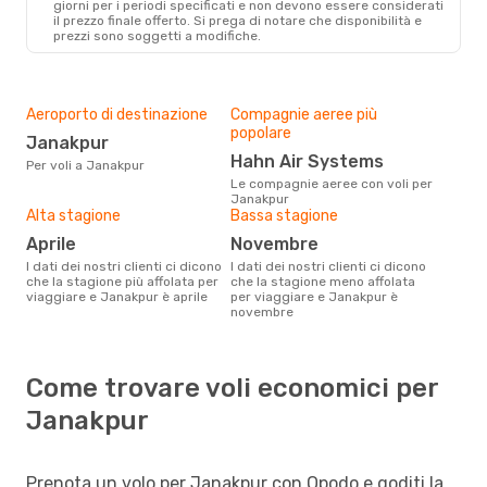
giorni per i periodi specificati e non devono essere considerati
il ​​prezzo finale offerto. Si prega di notare che disponibilità e
prezzi sono soggetti a modifiche.
Aeroporto di destinazione
Compagnie aeree più
popolare
Janakpur
Hahn Air Systems
Per voli a Janakpur
Le compagnie aeree con voli per
Janakpur
Alta stagione
Bassa stagione
aprile
novembre
I dati dei nostri clienti ci dicono
I dati dei nostri clienti ci dicono
che la stagione più affolata per
che la stagione meno affolata
viaggiare e Janakpur è aprile
per viaggiare e Janakpur è
novembre
Come trovare voli economici per
Janakpur
Prenota un volo per Janakpur con Opodo e goditi la