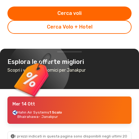
Cerca voli
Cerca Volo + Hotel
Esplora le offerte migliori
Scopri i voli più economici per Janakpur
Mer 14 Ott
Hahn Air Systems
1 Scalo
Bhairahawa
- Janakpur
I prezzi indicati in questa pagina sono disponibili negli ultimi 20