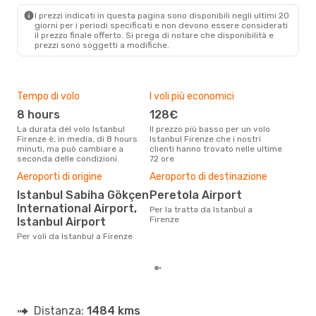
I prezzi indicati in questa pagina sono disponibili negli ultimi 20
giorni per i periodi specificati e non devono essere considerati
il ​​prezzo finale offerto. Si prega di notare che disponibilità e
prezzi sono soggetti a modifiche.
Tempo di volo
I voli più economici
Alt
8 hours
128€
ap
La durata del volo Istanbul
Il prezzo più basso per un volo
I dati dei nostri clienti ci dicono
Firenze è, in media, di 8 hours
Istanbul Firenze che i nostri
che 
minuti, ma può cambiare a
clienti hanno trovato nelle ultime
viag
seconda delle condizioni.
72 ore
è ap
Il m
Aeroporti di origine
Aeroporto di destinazione
pre
Istanbul Sabiha Gökçen
Peretola Airport
a
International Airport,
Per la tratta da Istanbul a
Dai nostri dati reali si evince che
Firenze
Istanbul Airport
il p
viag
Per voli da Istanbul a Firenze
Ist
Distanza:
1484 kms