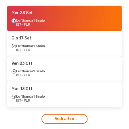
Ven 18 Set
Mer 23 Set
- Gio 24 Set
Lufthansa
Lufthansa
1 Scalo
1 Scalo
IST
IST
- FLR
- FLR
Lufthansa
1 Scalo
FLR
- IST
Gio 17 Set
Gio 10 Set
Lufthansa
- Mer 16 Set
1 Scalo
IST
- FLR
Scandinavian Airlines
1 Scalo
IST
- FLR
Ven 23 Ott
Scandinavian Airlines
1 Scalo
Lufthansa
1 Scalo
FLR
- IST
IST
- FLR
Mar 13 Ott
Lufthansa
1 Scalo
IST
- FLR
Vedi altro