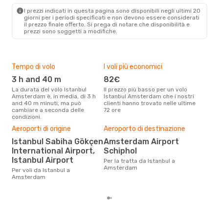
Pegasus Airlines
Diretto
I prezzi indicati in questa pagina sono disponibili negli ultimi 20
AMS
- IST
giorni per i periodi specificati e non devono essere considerati
il ​​prezzo finale offerto. Si prega di notare che disponibilità e
prezzi sono soggetti a modifiche.
Tempo di volo
I voli più economici
Alt
3 h and 40 m
82€
ap
La durata del volo Istanbul
Il prezzo più basso per un volo
I dati dei nostri clienti ci dicono
Amsterdam è, in media, di 3 h
Istanbul Amsterdam che i nostri
che 
and 40 m minuti, ma può
clienti hanno trovato nelle ultime
viag
cambiare a seconda delle
72 ore
Ams
condizioni.
Aeroporti di origine
Aeroporto di destinazione
Pre
Istanbul Sabiha Gökçen
Amsterdam Airport
15
International Airport,
Schiphol
Con eDream, prezzo per un volo
Istanbul Airport
da 
Per la tratta da Istanbul a
soli
Amsterdam
Per voli da Istanbul a
dei 
Amsterdam