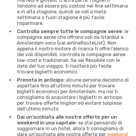
martedì e giovedì. D'altra parte, i biglietti
tendono ad essere più costosi nei fine settimana
e in alta stagione, quindi se voli a metà
settimana o fuori stagione è più facile
risparmiare.
Controlla sempre tutte le compagnie aeree:
le
compagnie aeree che offrono voli da Istanbul a
Amsterdam sono {​var.airlineRouteList}. Non
appena il nostro motore di ricerca ti offre l'elenco
dei voli disponibili, controlla le compagnie aeree
low-cost e tradizionali. Se sei flessibile con le
date del tuo viaggio, ti risulterà più facile
trovare biglietti economici.
Prenota in anticipo:
alcune persone decidono di
aspettare fino all'ultimo minuto per trovare
biglietti economici per Amsterdam, ma noi ti
consigliamo di acquistare i biglietti in anticipo
per trovare offerte migliori ed evitare sorprese
dell'ultimo minuto.
Dai un'occhiata alle nostre offerte per un
weekend in una capitale:
se stai pensando di
soggiornare in un hotel, allora ti consigliamo di
dare un'occhiata alle nostre offerte per
weekend