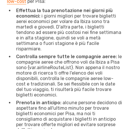
low-cost
per Pisa:
Effettua la tua prenotazione nei giorni più
economici:
i giorni migliori per trovare biglietti
aerei economici per volare da Ibiza sono tra
martedì e giovedì. D'altra parte, i biglietti
tendono ad essere più costosi nei fine settimana
e in alta stagione, quindi se voli a metà
settimana o fuori stagione è più facile
risparmiare.
Controlla sempre tutte le compagnie aeree:
le
compagnie aeree che offrono voli da Ibiza a Pisa
sono {​var.airlineRouteList}. Non appena il nostro
motore di ricerca ti offre l'elenco dei voli
disponibili, controlla le compagnie aeree low-
cost e tradizionali. Se sei flessibile con le date
del tuo viaggio, ti risulterà più facile trovare
biglietti economici.
Prenota in anticipo:
alcune persone decidono di
aspettare fino all'ultimo minuto per trovare
biglietti economici per Pisa, ma noi ti
consigliamo di acquistare i biglietti in anticipo
per trovare offerte migliori ed evitare sorprese