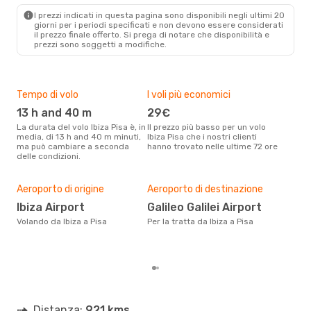
PSA
- IBZ
I prezzi indicati in questa pagina sono disponibili negli ultimi 20
giorni per i periodi specificati e non devono essere considerati
il ​​prezzo finale offerto. Si prega di notare che disponibilità e
prezzi sono soggetti a modifiche.
Tempo di volo
I voli più economici
Alt
13 h and 40 m
29€
ap
La durata del volo Ibiza Pisa è, in
Il prezzo più basso per un volo
I dati dei nostri clienti ci dicono
media, di 13 h and 40 m minuti,
Ibiza Pisa che i nostri clienti
che 
ma può cambiare a seconda
hanno trovato nelle ultime 72 ore
viag
delle condizioni.
apri
Pre
2
Aeroporto di origine
Aeroporto di destinazione
Con eDream, prezzo per un volo
Ibiza Airport
Galileo Galilei Airport
da I
Volando da Ibiza a Pisa
Per la tratta da Ibiza a Pisa
calc
degl
Distanza:
921 kms