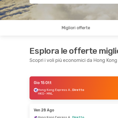
Migliori offerte
Esplora le offerte migli
Scopri i voli più economici da Hong Kong
Gio 15 Ott
Gio 3 Set
- Sab 5 Set
Ven 23 Ot
Hong Kong Express Airways
Diretto
HKG
- MNL
Hong Kong Express Airways
Diretto
Diretto
HKG
- MNL
HKG
- MN
Hong Kong Express Airways
Diretto
Diretto
Ven 28 Ago
MNL
- HKG
MNL
- HK
Hong Kong Express Airways
Diretto