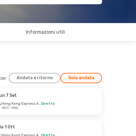
Informazioni utili
 per
Andata e ritorno
Sola andata
un 7 Set
Hong Kong Express Airways
Diretto
HKG
- MNL
io 1 Ott
Hong Kong Express Airways
Diretto