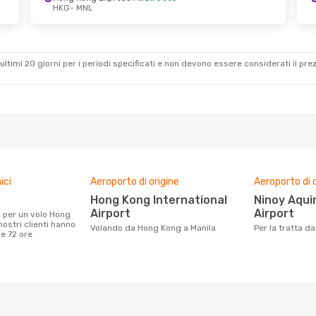
HKG
- MNL
ultimi 20 giorni per i periodi specificati e non devono essere considerati il ​​pre
ici
Aeroporto di origine
Aeroporto di 
Hong Kong International
Ninoy Aquino International
Airport
Airport
nostri clienti hanno
Volando da Hong Kong a Manila
Per la tratta 
me 72 ore