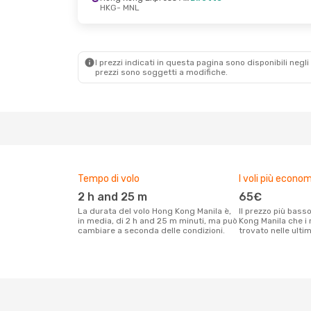
HKG
- MNL
Mar 15 Set
- Mar 22 Set
Cebu Air
Diretto
HKG
- MNL
I prezzi indicati in questa pagina sono disponibili negli 
Hong Kong Express Airways
prezzi sono soggetti a modifiche.
Diretto
MNL
- HKG
Tempo di volo
I voli più econom
2 h and 25 m
65€
La durata del volo Hong Kong Manila è,
Il prezzo più basso per un volo Hong
in media, di 2 h and 25 m minuti, ma può
Kong Manila che i 
cambiare a seconda delle condizioni.
trovato nelle ulti