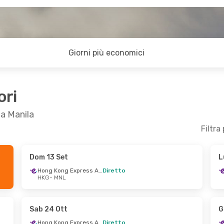
Giorni più economici
ori
 a Manila
Filtra
Dom 13 Set
L
t
- Sab 24 Ott
Ven 21 Ago
- Mer 2 Set
Hong Kong Express Airways
Diretto
HKG
- MNL
Hong Kong Express Airways
Cebu Air
Diretto
HKG
- MNL
L
Hong Kong Express Airways
Hong Kong Express Airways
Diretto
MNL
- HKG
Sab 24 Ott
G
G
Hong Kong Express Airways
Diretto