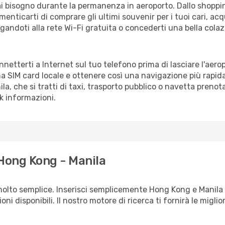
vrai bisogno durante la permanenza in aeroporto. Dallo shoppin
enticarti di comprare gli ultimi souvenir per i tuoi cari, acq
gandoti alla rete Wi-Fi gratuita o concederti una bella colaz
onnetterti a Internet sul tuo telefono prima di lasciare l'aer
a SIM card locale e ottenere così una navigazione più rapida
ila, che si tratti di taxi, trasporto pubblico o navetta prenot
sk informazioni.
 Hong Kong - Manila
molto semplice. Inserisci semplicemente Hong Kong e Manila 
ni disponibili. Il nostro motore di ricerca ti fornirà le migliori