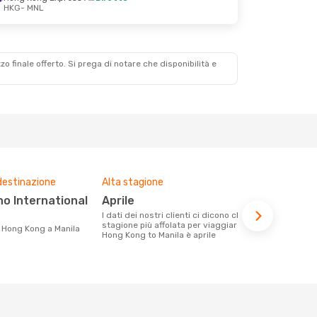
HKG
- MNL
zzo finale offerto. Si prega di notare che disponibilità e
destinazione
Alta stagione
Compagnie 
voli su que
aprile
Hong Kong Express Airways,
I dati dei nostri clienti ci dicono che la
Cebu Air
stagione più affolata per viaggiare da
da Hong Kong a Manila
Hong Kong to Manila è aprile
Le compagnie aeree con voli per la
tratta Hong 