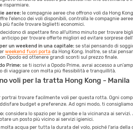
e risparmiare.
ie aeree:
le compagnie aeree che offrono voli da Hong Kong a
fre l'elenco dei voli disponibili, controlla le compagnie aeree 
à più facile trovare biglietti economici.
ecidono di aspettare fino all'ultimo minuto per trovare bigli
n anticipo per trovare offerte migliori ed evitare sorprese del
 per un weekend in una capitale:
se stai pensando di soggior
per
weekend fuori porta
da Hong Kong. Inoltre, se stai pensa
on Opodo ed ottenere grandi sconti sul prezzo finale.
do Prime:
se ti iscrivi a Opodo Prime, avrai accesso a un’ampi
 di viaggiare con molta più flessibilità e tranquillità.
 voli per la tratta Hong Kong - Manila
ortrai trovare facilmente voli per questa rotta. Ogni compag
ddisfare budget e preferenze. Ad ogni modo, ti consigliamo 
o:
considera lo spazio per le gambe e la vicinanza ai servizi
re un posto più vicino ai servizi igienici.
 molta acqua per tutta la durata del volo, poiché l'aria dell