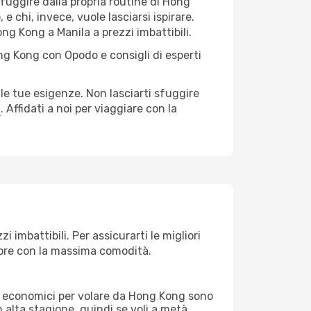
r fuggire dalla propria routine di Hong
e chi, invece, vuole lasciarsi ispirare.
ng Kong a Manila a prezzi imbattibili.
ng Kong con Opodo e consigli di esperti
le tue esigenze. Non lasciarti sfuggire
a
. Affidati a noi per viaggiare con la
imbattibili. Per assicurarti le migliori
empre con la massima comodità.
erei economici per volare da Hong Kong sono
n alta stagione, quindi se voli a metà