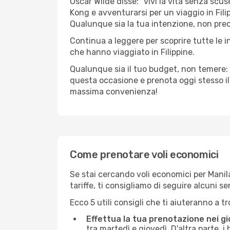
Oscar Wilde disse: “vivi la vita senza scus
Kong e avventurarsi per un viaggio in Filip
Qualunque sia la tua intenzione, non preoc
Continua a leggere per scoprire tutte le 
che hanno viaggiato in Filippine.
Qualunque sia il tuo budget, non temere: 
questa occasione e prenota oggi stesso i
massima convenienza!
Come prenotare voli economici
Se stai cercando voli economici per Manila
tariffe, ti consigliamo di seguire alcuni 
Ecco 5 utili consigli che ti aiuteranno a t
Effettua la tua prenotazione nei gi
tra martedì e giovedì. D'altra parte, i