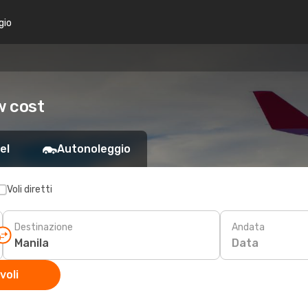
gio
w cost
el
Autonoleggio
Voli diretti
Destinazione
Andata
Data
voli