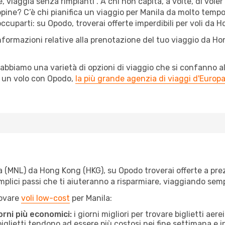
e, viaggia senza rimpianti”. A chi non capita, a volte, di vole
pine? C’è chi pianifica un viaggio per Manila da molto tempo, 
cuparti: su Opodo, troverai offerte imperdibili per voli da Ho
informazioni relative alla prenotazione del tuo viaggio da Ho
abbiamo una varietà di opzioni di viaggio che si confanno al
l un volo con Opodo,
la più grande agenzia di viaggi d'Europ
 (MNL) da Hong Kong (HKG), su Opodo troverai offerte a prezzi 
semplici passi che ti aiuteranno a risparmiare, viaggiando s
rovare
voli low-cost
per Manila:
orni più economici:
i giorni migliori per trovare biglietti a
 biglietti tendono ad essere più costosi nei fine settimana e i