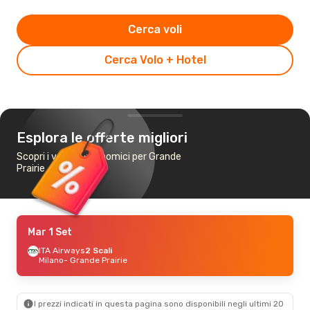
Cerca voli
Cerca Volo + Hotel
Esplora le offerte migliori
Scopri i voli più economici per Grande
Prairie
Mar 1 Set
ITA Airways
2 Scali
Milano
- Grande Prairie
I prezzi indicati in questa pagina sono disponibili negli ultimi 20