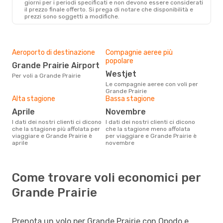
giorni per i periodi specificati e non devono essere considerati
il ​​prezzo finale offerto. Si prega di notare che disponibilità e
prezzi sono soggetti a modifiche.
Aeroporto di destinazione
Compagnie aeree più
popolare
Grande Prairie Airport
Westjet
Per voli a Grande Prairie
Le compagnie aeree con voli per
Grande Prairie
Alta stagione
Bassa stagione
aprile
novembre
I dati dei nostri clienti ci dicono
I dati dei nostri clienti ci dicono
che la stagione più affolata per
che la stagione meno affolata
viaggiare e Grande Prairie è
per viaggiare e Grande Prairie è
aprile
novembre
Come trovare voli economici per
Grande Prairie
Prenota un volo per Grande Prairie con Opodo e