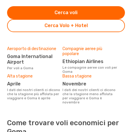
Cerca voli
Cerca Volo + Hotel
Aeroporto di destinazione
Compagnie aeree più
popolare
Goma International
Ethiopian Airlines
Airport
Le compagnie aeree con voli per
Per voli a Goma
Goma
Alta stagione
Bassa stagione
aprile
novembre
I dati dei nostri clienti ci dicono
I dati dei nostri clienti ci dicono
che la stagione più affolata per
che la stagione meno affolata
viaggiare e Goma è aprile
per viaggiare e Goma è
novembre
Come trovare voli economici per
Goma