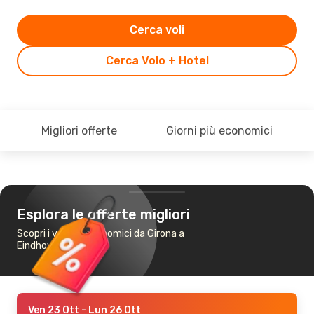
Cerca voli
Cerca Volo + Hotel
Migliori offerte
Giorni più economici
Esplora le offerte migliori
Scopri i voli più economici da Girona a
Eindhoven
Ven 23 Ott
- Lun 26 Ott