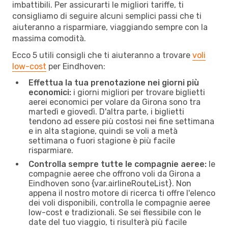
imbattibili. Per assicurarti le migliori tariffe, ti
consigliamo di seguire alcuni semplici passi che ti
aiuteranno a risparmiare, viaggiando sempre con la
massima comodità.
Ecco 5 utili consigli che ti aiuteranno a trovare
voli
low-cost
per Eindhoven:
Effettua la tua prenotazione nei giorni più
economici:
i giorni migliori per trovare biglietti
aerei economici per volare da Girona sono tra
martedì e giovedì. D'altra parte, i biglietti
tendono ad essere più costosi nei fine settimana
e in alta stagione, quindi se voli a metà
settimana o fuori stagione è più facile
risparmiare.
Controlla sempre tutte le compagnie aeree:
le
compagnie aeree che offrono voli da Girona a
Eindhoven sono {​var.airlineRouteList}. Non
appena il nostro motore di ricerca ti offre l'elenco
dei voli disponibili, controlla le compagnie aeree
low-cost e tradizionali. Se sei flessibile con le
date del tuo viaggio, ti risulterà più facile