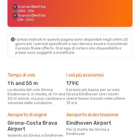
Ryanair
Diretto
GRO
- EIN
Ryanair
Diretto
EIN
- GRO
I prezzi indicati in questa pagina sono disponibili negli ultimi 20
giorni per i periodi specificati e non devono essere considerati
il ​​prezzo finale offerto. Si prega di notare che disponibilità e
prezzi sono soggetti a modifiche.
Tempo di volo
I voli più economici
Alt
1 h and 55 m
179€
ap
La durata del volo Girona
Il prezzo più basso per un volo
I dati dei nostri clienti ci dicono
Eindhoven è, in media, di 1 h and
Girona Eindhoven che i nostri
che 
55 m minuti, ma può cambiare a
clienti hanno trovato nelle ultime
viag
seconda delle condizioni.
72 ore
Eind
Pre
Aeroporto di origine
Aeroporto di destinazione
8
Girona-Costa Brava
Eindhoven Airport
Con eDream, prezzo per un volo
Airport
da G
Per la tratta da Girona a
89 €
Eindhoven
Volando da Girona a Eindhoven
prez