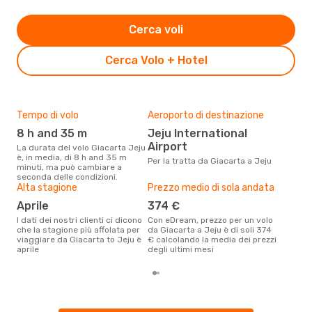
Cerca voli
Cerca Volo + Hotel
Tempo di volo
Aeroporto di destinazione
Il m
pre
8 h and 35 m
Jeju International
ap
Airport
La durata del volo Giacarta Jeju
è, in media, di 8 h and 35 m
Dai nostri dati reali si evince che
Per la tratta da Giacarta a Jeju
minuti, ma può cambiare a
il p
seconda delle condizioni.
viag
Alta stagione
Prezzo medio di sola andata
Gia
aprile
374 €
I dati dei nostri clienti ci dicono
Con eDream, prezzo per un volo
che la stagione più affolata per
da Giacarta a Jeju è di soli 374
viaggiare da Giacarta to Jeju è
€ calcolando la media dei prezzi
aprile
degli ultimi mesi