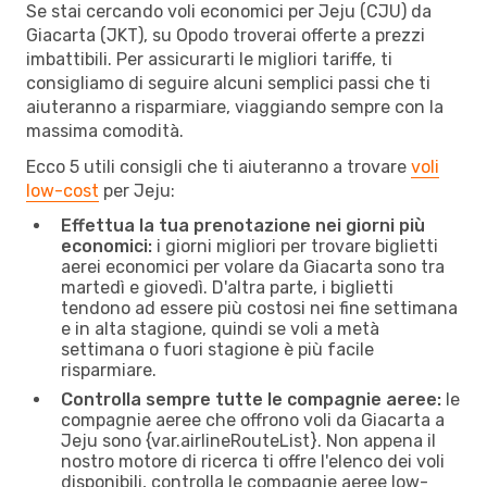
Se stai cercando voli economici per Jeju (CJU) da
Giacarta (JKT), su Opodo troverai offerte a prezzi
imbattibili. Per assicurarti le migliori tariffe, ti
consigliamo di seguire alcuni semplici passi che ti
aiuteranno a risparmiare, viaggiando sempre con la
massima comodità.
Ecco 5 utili consigli che ti aiuteranno a trovare
voli
low-cost
per Jeju:
Effettua la tua prenotazione nei giorni più
economici:
i giorni migliori per trovare biglietti
aerei economici per volare da Giacarta sono tra
martedì e giovedì. D'altra parte, i biglietti
tendono ad essere più costosi nei fine settimana
e in alta stagione, quindi se voli a metà
settimana o fuori stagione è più facile
risparmiare.
Controlla sempre tutte le compagnie aeree:
le
compagnie aeree che offrono voli da Giacarta a
Jeju sono {​var.airlineRouteList}. Non appena il
nostro motore di ricerca ti offre l'elenco dei voli
disponibili, controlla le compagnie aeree low-