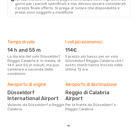
giorni per i periodi specificati e non devono essere considerati
il ​​prezzo finale offerto. Si prega di notare che disponibilità e
prezzi sono soggetti a modifiche.
Tempo di volo
I voli più economici
Alt
14 h and 55 m
114€
ap
La durata del volo Düsseldorf
Il prezzo più basso per un volo
I dati dei nostri clienti ci dicono
Reggio Calabria è, in media, di
Düsseldorf Reggio Calabria che i
che 
14 h and 55 m minuti, ma può
nostri clienti hanno trovato nelle
viag
cambiare a seconda delle
ultime 72 ore
Regg
condizioni.
Il m
pre
Aeroporto di origine
Aeroporto di destinazione
d
Düsseldorf
Reggio di Calabria
International Airport
Airport
Dai nostri dati reali si evince che
il p
Volando da Düsseldorf a Reggio
Per la tratta da Düsseldorf a
viag
Calabria
Reggio Calabria
par
set