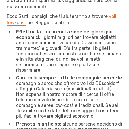
aiuteranno a risparmiare, viaggiando sempre con la
massima comodità.
Ecco 5 utili consigli che ti aiuteranno a trovare
voli
low-cost
per Reggio Calabria:
Effettua la tua prenotazione nei giorni più
economici:
i giorni migliori per trovare biglietti
aerei economici per volare da Düsseldorf sono
tra martedì e giovedì. D'altra parte, i biglietti
tendono ad essere più costosi nei fine settimana
e in alta stagione, quindi se voli a metà
settimana o fuori stagione è più facile
risparmiare.
Controlla sempre tutte le compagnie aeree:
le
compagnie aeree che offrono voli da Düsseldorf
a Reggio Calabria sono {​var.airlineRouteList}.
Non appena il nostro motore di ricerca ti offre
l'elenco dei voli disponibili, controlla le
compagnie aeree low-cost e tradizionali. Se sei
flessibile con le date del tuo viaggio, ti risulterà
più facile trovare biglietti economici.
Prenota in anticipo:
alcune persone decidono di