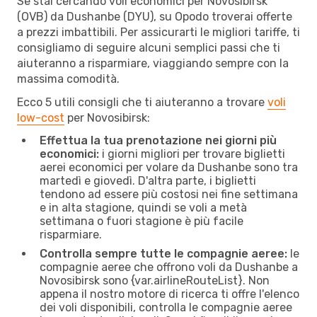
Se stai cercando voli economici per Novosibirsk
(OVB) da Dushanbe (DYU), su Opodo troverai offerte
a prezzi imbattibili. Per assicurarti le migliori tariffe, ti
consigliamo di seguire alcuni semplici passi che ti
aiuteranno a risparmiare, viaggiando sempre con la
massima comodità.
Ecco 5 utili consigli che ti aiuteranno a trovare
voli
low-cost
per Novosibirsk:
Effettua la tua prenotazione nei giorni più
economici:
i giorni migliori per trovare biglietti
aerei economici per volare da Dushanbe sono tra
martedì e giovedì. D'altra parte, i biglietti
tendono ad essere più costosi nei fine settimana
e in alta stagione, quindi se voli a metà
settimana o fuori stagione è più facile
risparmiare.
Controlla sempre tutte le compagnie aeree:
le
compagnie aeree che offrono voli da Dushanbe a
Novosibirsk sono {​var.airlineRouteList}. Non
appena il nostro motore di ricerca ti offre l'elenco
dei voli disponibili, controlla le compagnie aeree