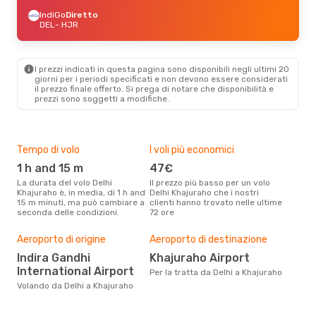
IndiGo
Diretto
DEL
- HJR
I prezzi indicati in questa pagina sono disponibili negli ultimi 20
giorni per i periodi specificati e non devono essere considerati
il ​​prezzo finale offerto. Si prega di notare che disponibilità e
prezzi sono soggetti a modifiche.
Tempo di volo
I voli più economici
Alt
1 h and 15 m
47€
ap
La durata del volo Delhi
Il prezzo più basso per un volo
I dati dei nostri clienti ci dicono
Khajuraho è, in media, di 1 h and
Delhi Khajuraho che i nostri
che 
15 m minuti, ma può cambiare a
clienti hanno trovato nelle ultime
viag
seconda delle condizioni.
72 ore
è ap
Pre
Aeroporto di origine
Aeroporto di destinazione
61
Indira Gandhi
Khajuraho Airport
Con eDream, prezzo per un volo
International Airport
da D
Per la tratta da Delhi a Khajuraho
€ ca
Volando da Delhi a Khajuraho
degl