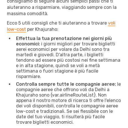
consigliamo di seguire alcuni semplici passi che ti
aiuteranno a risparmiare, viaggiando sempre con la
massima comodità.
Ecco 5 utili consigli che ti aiuteranno a trovare
voli
low-cost
per Khajuraho:
Effettua la tua prenotazione nei giorni più
economici:
i giorni migliori per trovare biglietti
aerei economici per volare da Delhi sono tra
martedì e giovedì. D'altra parte, i biglietti
tendono ad essere più costosi nei fine settimana
e in alta stagione, quindi se voli a metà
settimana o fuori stagione è più facile
risparmiare.
Controlla sempre tutte le compagnie aeree:
le
compagnie aeree che offrono voli da Delhi a
Khajuraho sono {​var.airlineRouteList}. Non
appena il nostro motore di ricerca ti offre l'elenco
dei voli disponibili, controlla le compagnie aeree
low-cost e tradizionali. Se sei flessibile con le
date del tuo viaggio, ti risulterà più facile
trovare biglietti economici.