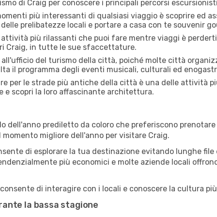
rismo di Craig per conoscere i principali percorsi escursionistic
menti più interessanti di qualsiasi viaggio è scoprire ed as
 delle prelibatezze locali e portare a casa con te souvenir g
attività più rilassanti che puoi fare mentre viaggi è perderti
i Craig, in tutte le sue sfaccettature.
all'ufficio del turismo della città, poiché molte città organiz
lta il programma degli eventi musicali, culturali ed enogas
e per le strade più antiche della città è una delle attività p
e e scopri la loro affascinante architettura.
o dell'anno prediletto da coloro che preferiscono prenotare v
il momento migliore dell'anno per visitare Craig.
sente di esplorare la tua destinazione evitando lunghe file e
ono tendenzialmente più economici e molte aziende locali offron
consente di interagire con i locali e conoscere la cultura più
durante la bassa stagione