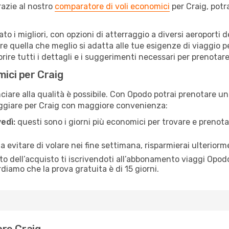
razie al nostro
comparatore di voli economici
per Craig, potr
nato i migliori, con opzioni di atterraggio a diversi aeroporti 
e quella che meglio si adatta alle tue esigenze di viaggio p
re tutti i dettagli e i suggerimenti necessari per prenotare i
mici per Craig
are alla qualità è possibile. Con Opodo potrai prenotare un 
aggiare per Craig con maggiore convenienza:
edì:
questi sono i giorni più economici per trovare e prenotar
 a evitare di volare nei fine settimana, risparmierai ulteriorm
 dell’acquisto ti iscrivendoti all’abbonamento viaggi Opodo
ordiamo che la prova gratuita è di 15 giorni.