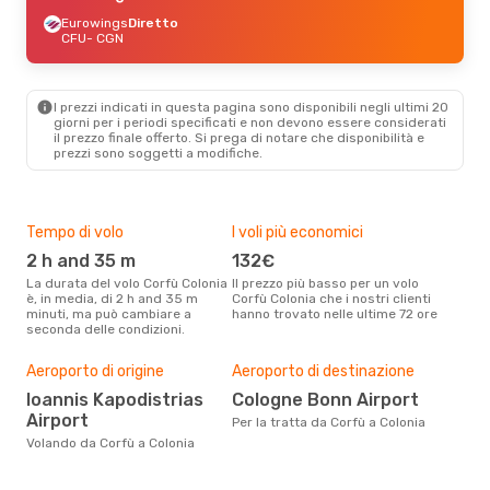
Eurowings
Diretto
CFU
- CGN
I prezzi indicati in questa pagina sono disponibili negli ultimi 20
giorni per i periodi specificati e non devono essere considerati
il ​​prezzo finale offerto. Si prega di notare che disponibilità e
prezzi sono soggetti a modifiche.
Tempo di volo
I voli più economici
Alt
2 h and 35 m
132€
ap
La durata del volo Corfù Colonia
Il prezzo più basso per un volo
I dati dei nostri clienti ci dicono
è, in media, di 2 h and 35 m
Corfù Colonia che i nostri clienti
che 
minuti, ma può cambiare a
hanno trovato nelle ultime 72 ore
viag
seconda delle condizioni.
apri
Pre
Aeroporto di origine
Aeroporto di destinazione
15
Ioannis Kapodistrias
Cologne Bonn Airport
Con eDream, prezzo per un volo
Airport
da C
Per la tratta da Corfù a Colonia
calc
Volando da Corfù a Colonia
degl