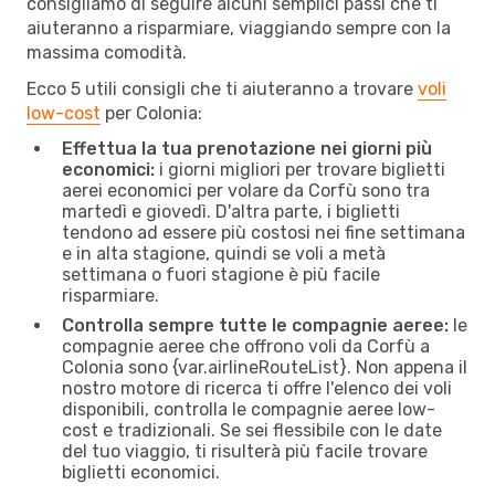
consigliamo di seguire alcuni semplici passi che ti
aiuteranno a risparmiare, viaggiando sempre con la
massima comodità.
Ecco 5 utili consigli che ti aiuteranno a trovare
voli
low-cost
per Colonia:
Effettua la tua prenotazione nei giorni più
economici:
i giorni migliori per trovare biglietti
aerei economici per volare da Corfù sono tra
martedì e giovedì. D'altra parte, i biglietti
tendono ad essere più costosi nei fine settimana
e in alta stagione, quindi se voli a metà
settimana o fuori stagione è più facile
risparmiare.
Controlla sempre tutte le compagnie aeree:
le
compagnie aeree che offrono voli da Corfù a
Colonia sono {​var.airlineRouteList}. Non appena il
nostro motore di ricerca ti offre l'elenco dei voli
disponibili, controlla le compagnie aeree low-
cost e tradizionali. Se sei flessibile con le date
del tuo viaggio, ti risulterà più facile trovare
biglietti economici.